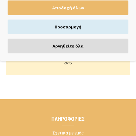
Αποδοχή όλων
Πιστωτική/χρεωστική κάρτα, αντικαταβολή ή κατάθεση
Προσαρμογή
ΚΑΝΕ ΜΙΑ ΕΡΩΤΗΣΗ
Αρνηθείτε όλα
Κάλεσέ μας ή στείλε μας email για οποιαδήποτε απορία
σου
ΠΛΗΡΟΦΟΡΊΕΣ
Σχετικά με εμάς