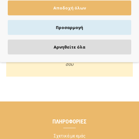
Αποδοχή όλων
Πιστωτική/χρεωστική κάρτα, αντικαταβολή ή κατάθεση
Προσαρμογή
ΚΑΝΕ ΜΙΑ ΕΡΩΤΗΣΗ
Αρνηθείτε όλα
Κάλεσέ μας ή στείλε μας email για οποιαδήποτε απορία
σου
ΠΛΗΡΟΦΟΡΊΕΣ
Σχετικά με εμάς