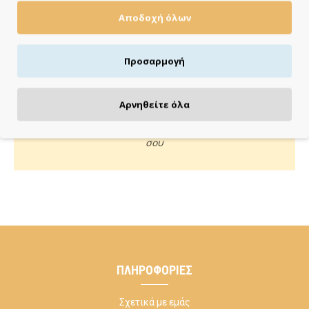
Αποδοχή όλων
Πιστωτική/χρεωστική κάρτα, αντικαταβολή ή κατάθεση
Προσαρμογή
ΚΑΝΕ ΜΙΑ ΕΡΩΤΗΣΗ
Αρνηθείτε όλα
Κάλεσέ μας ή στείλε μας email για οποιαδήποτε απορία
σου
ΠΛΗΡΟΦΟΡΊΕΣ
Σχετικά με εμάς