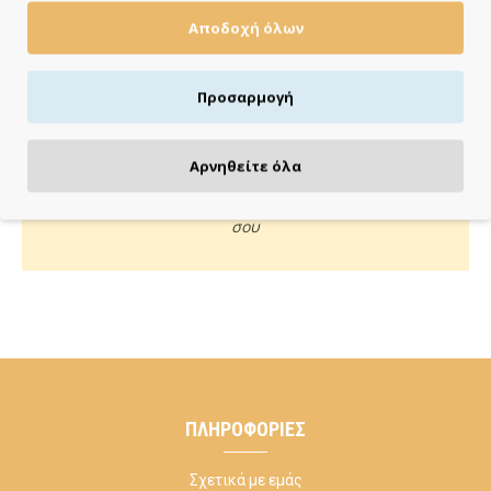
Αποδοχή όλων
Πιστωτική/χρεωστική κάρτα, αντικαταβολή ή κατάθεση
Προσαρμογή
ΚΑΝΕ ΜΙΑ ΕΡΩΤΗΣΗ
Αρνηθείτε όλα
Κάλεσέ μας ή στείλε μας email για οποιαδήποτε απορία
σου
ΠΛΗΡΟΦΟΡΊΕΣ
Σχετικά με εμάς