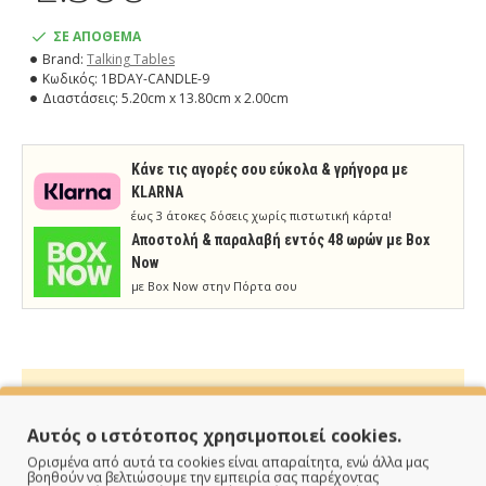
ΣΕ ΑΠΟΘΕΜΑ
Brand:
Talking Tables
Κωδικός:
1BDAY-CANDLE-9
Διαστάσεις:
5.20cm x 13.80cm x 2.00cm
Κάνε τις αγορές σου εύκολα & γρήγορα με
KLARNA
έως 3 άτοκες δόσεις χωρίς πιστωτική κάρτα!
Aποστολή & παραλαβή εντός 48 ωρών με Box
Now
με Box Now στην Πόρτα σου
Αυτός ο ιστότοπος χρησιμοποιεί cookies.
ΠΑΡΑΔΙΔΟΥΜΕ ΓΡΗΓΟΡΑ
Ορισμένα από αυτά τα cookies είναι απαραίτητα, ενώ άλλα μας
βοηθούν να βελτιώσουμε την εμπειρία σας παρέχοντας
Άμεση αποστολή της παραγγελίας σου σε 1 - 2 εργάσιμες