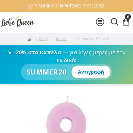
ΤΗΛΕΦΩΝΙΚΕΣ ΠΑΡΑΓΓΕΛΙΕΣ: 2108326352
0
Party
Κύκνος
Κεράκι γενεθλίων 9
☀️
-20% στα καπέλα
— για λίγες μέρες με τον
κωδικό:
SUMMER20
Αντιγραφή