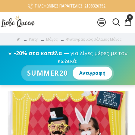
ΤΗΛΕΦΩΝΙΚΕΣ ΠΑΡΑΓΓΕΛΙΕΣ: 2108326352
0
Party
Μάγος
Φωτογραφικός θάλαμος Μάγος
☀️
-20% στα καπέλα
— για λίγες μέρες με τον
κωδικό:
SUMMER20
Αντιγραφή