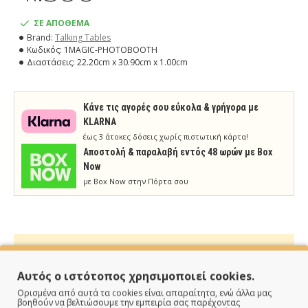
ΣΕ ΑΠΟΘΕΜΑ
Brand:
Talking Tables
Κωδικός:
1MAGIC-PHOTOBOOTH
Διαστάσεις:
22.20cm x 30.90cm x 1.00cm
Κάνε τις αγορές σου εύκολα & γρήγορα με
KLARNA
έως 3 άτοκες δόσεις χωρίς πιστωτική κάρτα!
Aποστολή & παραλαβή εντός 48 ωρών με Box
Now
με Box Now στην Πόρτα σου
Αυτός ο ιστότοπος χρησιμοποιεί cookies.
ΠΑΡΑΔΙΔΟΥΜΕ ΓΡΗΓΟΡΑ
Ορισμένα από αυτά τα cookies είναι απαραίτητα, ενώ άλλα μας
βοηθούν να βελτιώσουμε την εμπειρία σας παρέχοντας
Άμεση αποστολή της παραγγελίας σου σε 1 - 2 εργάσιμες