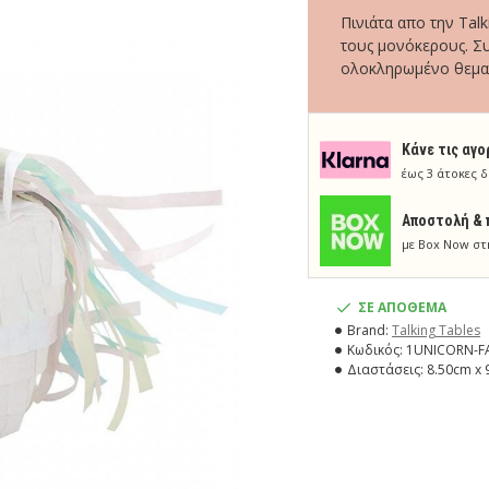
Πινιάτα απο την Tal
τους μονόκερους. Συ
ολοκληρωμένο θεματι
Κάνε τις αγο
έως 3 άτοκες δ
Aποστολή & 
με Box Now στ
ΣΕ ΑΠΟΘΕΜΑ
Brand:
Talking Tables
Κωδικός:
1UNICORN-F
Διαστάσεις:
8.50cm x 