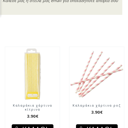
Κάλεσέ μας ή στείλε μας email για οποιαδήποτε απορία σου
Καλαμάκια χάρτινα
Καλαμάκια χάρτινα ροζ
κίτρινα
3.90€
3.90€