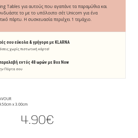
king Tables για αυτούς που αγαπάνε τα παραμύθια και
νδυάστε το με το υπόλοιπο σέτ Unicorn για ένα
κό πάρτυ. Η συσκευασία περιέχει 1 τεμάχιο.
ρές σου εύκολα & γρήγορα με KLARNA
όσεις χωρίς πιστωτική κάρτα!
παραλαβή εντός 48 ωρών με Box Now
ην Πόρτα σου
AVOUR
9.50cm x 3.00cm
4.90€