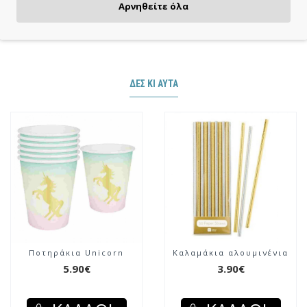
Πιστωτική/χρεωστική κάρτα, αντικαταβολή ή κατάθεση
Αρνηθείτε όλα
ΔΕΣ ΚΙ ΑΥΤΆ
Ποτηράκια Unicorn
Καλαμάκια αλουμινένια
5.90€
3.90€