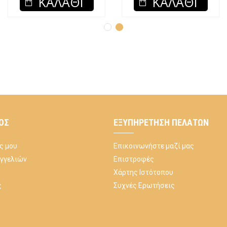
ΚΑΛΆΘΙ
ΚΑΛΆΘΙ
ΌΣ
ΕΞΥΠΗΡΈΤΗΣΗ ΠΕΛΑΤΏΝ
ς μου
Επικοινωνήστε μαζί μας
αγγελιών
Επιστροφές
Χάρτης Ιστότοπου
ς
Συχνές Ερωτήσεις