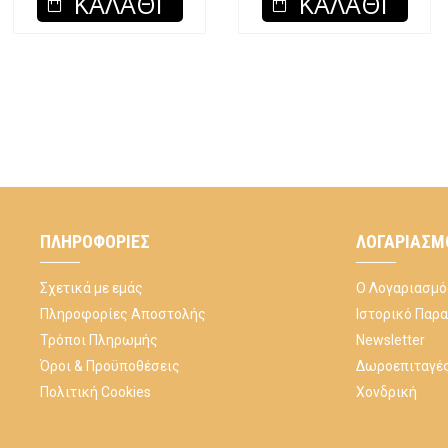
ΚΑΛΆΘΙ
ΚΑΛΆΘΙ
ΠΛΗΡΟΦΟΡΊΕΣ
ΛΟΓΑΡΙΑΣΜ
Σχετικά με εμάς
Ο Λογαριασμό
Πληροφορίες Αποστολής
Ιστορικό Παρ
Τρόποι Πληρωμής
Newsletter
Όροι & Προϋποθέσεις
Δωροεπιταγέ
Πολιτική Cookies
Χονδρική