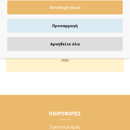
Αποδοχή όλων
Πιστωτική/χρεωστική κάρτα, αντικαταβολή ή κατάθεση
Προσαρμογή
ΚΑΝΕ ΜΙΑ ΕΡΩΤΗΣΗ
Αρνηθείτε όλα
Κάλεσέ μας ή στείλε μας email για οποιαδήποτε απορία
σου
ΠΛΗΡΟΦΟΡΊΕΣ
Σχετικά με εμάς