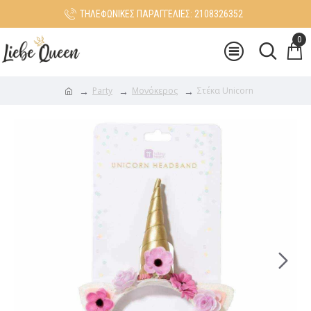
ΤΗΛΕΦΩΝΙΚΕΣ ΠΑΡΑΓΓΕΛΙΕΣ: 2108326352
0
Party
Μονόκερος
Στέκα Unicorn