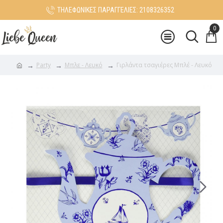
ΤΗΛΕΦΩΝΙΚΕΣ ΠΑΡΑΓΓΕΛΙΕΣ: 2108326352
0
Party
Μπλε - Λευκό
Γιρλάντα τσαγιέρες Μπλέ - Λευκό