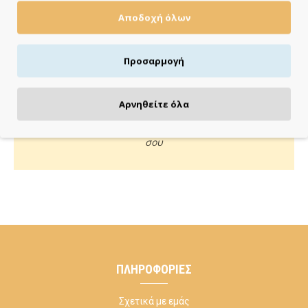
Αποδοχή όλων
Πιστωτική/χρεωστική κάρτα, αντικαταβολή ή κατάθεση
Προσαρμογή
ΚΑΝΕ ΜΙΑ ΕΡΩΤΗΣΗ
Αρνηθείτε όλα
Κάλεσέ μας ή στείλε μας email για οποιαδήποτε απορία
σου
ΠΛΗΡΟΦΟΡΊΕΣ
Σχετικά με εμάς