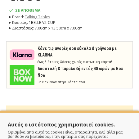
ΣΕ ΑΠΟΘΕΜΑ
Brand:
Talking Tables
Κωδικός:
1BELLE-V2-CUP
Διαστάσεις:
7.00cm x 13.50cm x 7.00cm
Κάνε τις αγορές σου εύκολα & γρήγορα με
KLARNA
έως 3 άτοκες δόσεις χωρίς πιστωτική κάρτα!
Aποστολή & παραλαβή εντός 48 ωρών με Box
Now
με Box Now στην Πόρτα σου
Αυτός ο ιστότοπος χρησιμοποιεί cookies.
ΠΑΡΑΔΙΔΟΥΜΕ ΓΡΗΓΟΡΑ
Ορισμένα από αυτά τα cookies είναι απαραίτητα, ενώ άλλα μας
βοηθούν να βελτιώσουμε την εμπειρία σας παρέχοντας
Άμεση αποστολή της παραγγελίας σου σε 1 - 2 εργάσιμες