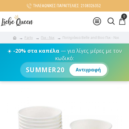
ΤΗΛΕΦΩΝΙΚΕΣ ΠΑΡΑΓΓΕΛΙΕΣ: 2108326352
0
Party
Πικ - Νικ
Ποτηράκια Belle and Boo Πικ - Νικ
☀️
-20% στα καπέλα
— για λίγες μέρες με τον
κωδικό:
SUMMER20
Αντιγραφή