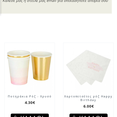
Κάλεσέ μας ή στείλε μας email για οποιαδήποτε απορία σου
Ποτηράκια Ρόζ - Χρυσό
Χαρτοπετσέτες ρόζ Happy
Birthday
4.30€
6.00€