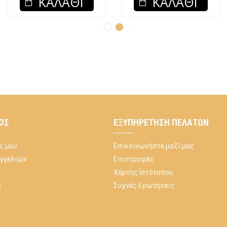
ΚΑΛΆΘΙ
ΚΑΛΆΘΙ
ΌΣ
ΕΞΥΠΗΡΈΤΗΣΗ ΠΕΛΑΤΏΝ
ς μου
Επικοινωνήστε μαζί μας
αγγελιών
Επιστροφές
Χάρτης Ιστότοπου
ς
Συχνές Ερωτήσεις