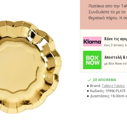
Πιατάκια απο την Ta
Συνδυάστε το με το
θεματικό πάρτυ. Η σ
Κάνε τις αγο
έως 3 άτοκες δ
Aποστολή & 
με Box Now στ
ΣΕ ΑΠΟΘΕΜΑ
Brand:
Talking Tables
Κωδικός:
1PINK-PLATE
Διαστάσεις:
18.00cm x