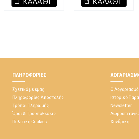
ΚΑΛΆΘΙ
ΚΑΛΆΘΙ
ΠΛΗΡΟΦΟΡΊΕΣ
ΛΟΓΑΡΙΑΣΜ
Σχετικά με εμάς
Ο Λογαριασμό
Πληροφορίες Αποστολής
Ιστορικό Παρ
Τρόποι Πληρωμής
Newsletter
Όροι & Προϋποθέσεις
Δωροεπιταγέ
Πολιτική Cookies
Χονδρική