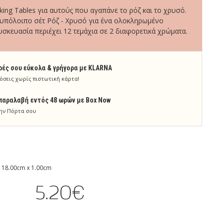
lking Tables για αυτούς που αγαπάνε το ρόζ και το χρυσό.
 υπόλοιπο σέτ Ρόζ - Χρυσό για ένα ολοκληρωμένο
υσκευασία περιέχει 12 τεμάχια σε 2 διαφορετικά χρώματα.
ρές σου εύκολα & γρήγορα με KLARNA
όσεις χωρίς πιστωτική κάρτα!
παραλαβή εντός 48 ωρών με Box Now
ην Πόρτα σου
 18.00cm x 1.00cm
5.20€