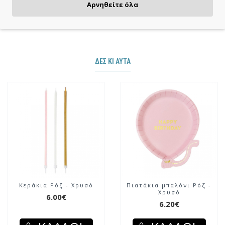
Πιστωτική/χρεωστική κάρτα, αντικαταβολή ή κατάθεση
Αρνηθείτε όλα
ΔΕΣ ΚΙ ΑΥΤΆ
Κεράκια Ρόζ - Χρυσό
Πιατάκια μπαλόνι Ρόζ -
Χρυσό
6.00€
6.20€