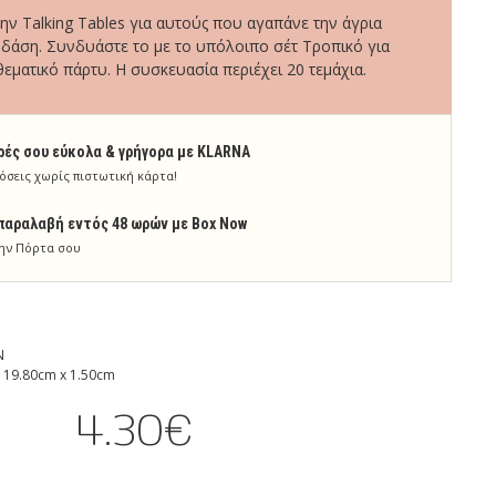
ην Talking Tables για αυτούς που αγαπάνε την άγρια
 δάση. Συνδυάστε το με το υπόλοιπο σέτ Τροπικό για
ματικό πάρτυ. Η συσκευασία περιέχει 20 τεμάχια.
ρές σου εύκολα & γρήγορα με KLARNA
όσεις χωρίς πιστωτική κάρτα!
παραλαβή εντός 48 ωρών με Box Now
ην Πόρτα σου
N
 19.80cm x 1.50cm
4.30€