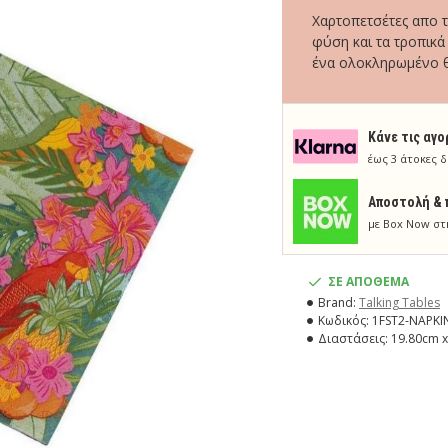
Χαρτοπετσέτες απο τ
φύση και τα τροπικά
ένα ολοκληρωμένο θε
Κάνε τις αγο
έως 3 άτοκες δ
Aποστολή & 
με Box Now στ
ΣΕ ΑΠΟΘΕΜΑ
Brand:
Talking Tables
Κωδικός:
1FST2-NAPKI
Διαστάσεις:
19.80cm x