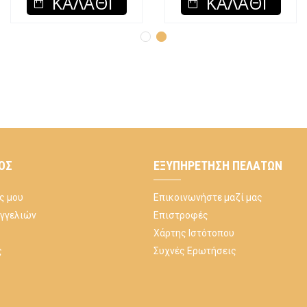
ΚΑΛΆΘΙ
ΚΑΛΆΘΙ
ΌΣ
ΕΞΥΠΗΡΈΤΗΣΗ ΠΕΛΑΤΏΝ
ς μου
Επικοινωνήστε μαζί μας
αγγελιών
Επιστροφές
Χάρτης Ιστότοπου
ς
Συχνές Ερωτήσεις