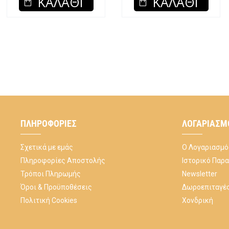
ΚΑΛΆΘΙ
ΚΑΛΆΘΙ
ΠΛΗΡΟΦΟΡΊΕΣ
ΛΟΓΑΡΙΑΣΜ
Σχετικά με εμάς
Ο Λογαριασμό
Πληροφορίες Αποστολής
Ιστορικό Παρ
Τρόποι Πληρωμής
Newsletter
Όροι & Προϋποθέσεις
Δωροεπιταγέ
Πολιτική Cookies
Χονδρική