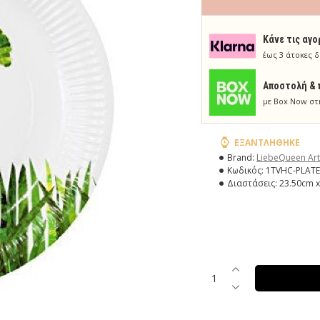
Κάνε τις αγο
έως 3 άτοκες δ
Aποστολή & 
με Box Now στ
ΕΞΑΝΤΛΉΘΗΚΕ
Brand:
LiebeQueen Art
Κωδικός:
1TVHC-PLATE
Διαστάσεις:
23.50cm x