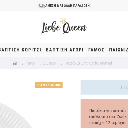
ΑΜΕΣΗ & ΑΣΦΑΛΗ ΠΑΡΑΔΟΣΗ
ΒΆΠΤΙΣΗ KOΡΊΤΣΙ
ΒΆΠΤΙΣΗ ΑΓΌΡΙ
ΓΑΜΟΣ
ΠΑΙΧΝΙ
Party
Ζωάκια
Πιατάκια Eric Carle Animal
ΕΞΑΝΤΛΉΘΗΚΕ
ΠΙ
Πιατάκια για αυτούς
υπόλοιπο σέτ Ζωάκι
περιέχει 12 τεμάχια.