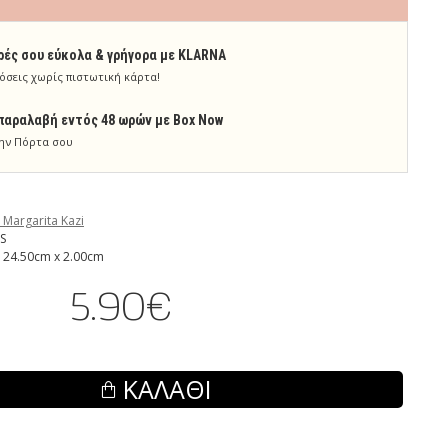
ρές σου εύκολα & γρήγορα με KLARNA
όσεις χωρίς πιστωτική κάρτα!
παραλαβή εντός 48 ωρών με Box Now
ην Πόρτα σου
 Margarita Kazi
S
 24.50cm x 2.00cm
5.90€
ΚΑΛΆΘΙ