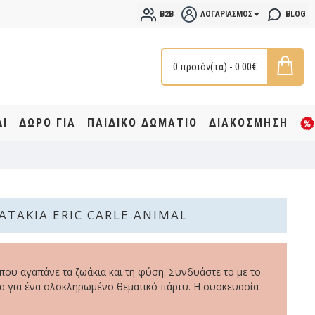
B2B
ΛΟΓΑΡΙΑΣΜΌΣ
BLOG
0 προϊόν(τα) - 0.00€
ΔΙ
ΔΩΡΟ ΓΙΑ
ΠΑΙΔΙΚΟ ΔΩΜΑΤΙΟ
ΔΙΑΚΟΣΜΗΣΗ
ΑΤΆΚΙΑ ERIC CARLE ANIMAL
 που αγαπάνε τα ζωάκια και τη φύση. Συνδυάστε το με το
α για ένα ολοκληρωμένο θεματικό πάρτυ. Η συσκευασία