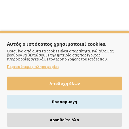
Αυτός ο ιστότοπος χρησιμοποιεί cookies.
Ορισμένα από αυτά τα cookies είναι απαραίτητα, ενώ άλλα μας
βοηθούν να βελτιώσουμε την εμπειρία σας παρέχοντας
πληροφορίες σχετικά με τον τρόπο χρήσης του ιστότοπου.
Περισσότερες πληροφορίες
Αποδοχή όλων
ΠΛΗΡΩΝΕΙΣ ΟΠΩΣ ΘΕΣ
Προσαρμογή
Πιστωτική/χρεωστική κάρτα, αντικαταβολή ή κατάθεση
Αρνηθείτε όλα