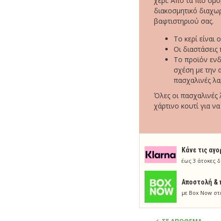
χέρι. Από τα πιο όμ
διακοσμητικό διαχωρ
βαφτιστηριού σας.
Το κερί είναι
Οι διαστάσεις
Το προϊόν ενδ
σχέση με την 
πασχαλινές λα
Όλες οι πασχαλινές
χάρτινο κουτί για ν
Κάνε τις αγο
έως 3 άτοκες δ
Aποστολή & 
με Box Now στ