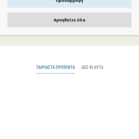
Προσαρμογή
ΠΛΗΡΩΝΕΙΣ ΟΠΩΣ ΘΕΣ
Αρνηθείτε όλα
Πιστωτική/χρεωστική κάρτα, αντικαταβολή ή κατάθεση
ΤΑΙΡΙΑΣΤΆ ΠΡΟΪΌΝΤΑ
ΔΕΣ ΚΙ ΑΥΤΆ