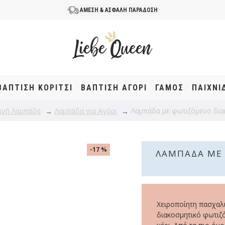
ΑΜΕΣΗ & ΑΣΦΑΛΗ ΠΑΡΑΔΟΣΗ
ΒΆΠΤΙΣΗ KOΡΊΤΣΙ
ΒΆΠΤΙΣΗ ΑΓΌΡΙ
ΓΑΜΟΣ
ΠΑΙΧΝΙ
ινή Λαμπάδα
Λαμπάδα για Αγόρι
Λαμπάδα με φωτιζόμενο δια
-17 %
ΛΑΜΠΆΔΑ ΜΕ
Χειροποίητη πασχαλ
διακοσμητικό φωτιζ