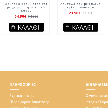
Λαμπάδα Χάρι Πότερ σετ
Λαμπάδα ροζ με ξύλινο
με χειροποίητο κουτί-
κρίκο μονόκερο
κάδρο
23.90€
27.90€
54.90€
64.90€
ΚΑΛΆΘΙ
ΚΑΛΆΘΙ
ΠΛΗΡΟΦΟΡΊΕΣ
ΛΟΓΑΡΙΑΣΜ
Σχετικά με εμάς
Ο Λογαριασμό
Πληροφορίες Αποστολής
Ιστορικό Παρ