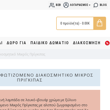
B2B
ΛΟΓΑΡΙΑΣΜΌΣ
BLOG
0 προϊόν(τα) - 0.00€
ΔΙ
ΔΩΡΟ ΓΙΑ
ΠΑΙΔΙΚΟ ΔΩΜΑΤΙΟ
ΔΙΑΚΟΣΜΗΣΗ
κοσμητικό Μικρός Πρίγκιπας
 ΦΩΤΙΖΌΜΕΝΟ ΔΙΑΚΟΣΜΗΤΙΚΌ ΜΙΚΡΌΣ
ΠΡΊΓΚΙΠΑΣ
ινή λαμπάδα σε λευκό-ιβουάρ χρώμα με ξύλινο
όμενο Μικρός Πρίγκιπας με αλεπού ζωγραφισμένο στο