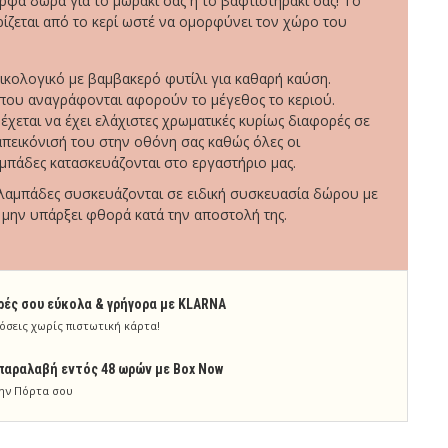
ορφα δώρα για το μωράκι σας ή το βαφτιστηράκι σας! Το
ίζεται από το κερί ωστέ να ομορφύνει τον χώρο του
 οικολογικό με βαμβακερό φυτίλι για καθαρή καύση.
 που αναγράφονται αφορούν το μέγεθος το κεριού.
έχεται να έχει ελάχιστες χρωματικές κυρίως διαφορές σε
απεικόνισή του στην οθόνη σας καθώς όλες οι
μπάδες κατασκευάζονται στο εργαστήριο μας.
 λαμπάδες συσκευάζονται σε ειδική συσκευασία δώρου με
α μην υπάρξει φθορά κατά την αποστολή της.
ρές σου εύκολα & γρήγορα με KLARNA
όσεις χωρίς πιστωτική κάρτα!
παραλαβή εντός 48 ωρών με Box Now
ην Πόρτα σου