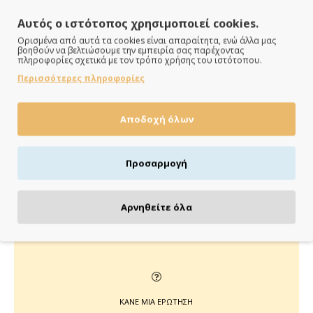
Αυτός ο ιστότοπος χρησιμοποιεί cookies.
Ορισμένα από αυτά τα cookies είναι απαραίτητα, ενώ άλλα μας
βοηθούν να βελτιώσουμε την εμπειρία σας παρέχοντας
πληροφορίες σχετικά με τον τρόπο χρήσης του ιστότοπου.
Περισσότερες πληροφορίες
ΠΑΡΑΔΙΔΟΥΜΕ ΓΡΗΓΟΡΑ
Άμεση αποστολή της παραγγελίας σου σε 1 - 2 εργάσιμες
Αποδοχή όλων
ημέρες
Προσαρμογή
ΠΛΗΡΩΝΕΙΣ ΟΠΩΣ ΘΕΣ
Αρνηθείτε όλα
Πιστωτική/χρεωστική κάρτα, αντικαταβολή ή κατάθεση
ΚΑΝΕ ΜΙΑ ΕΡΩΤΗΣΗ