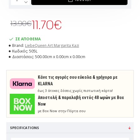
11.70€
13.90€
ΣΕ ΑΠΟΘΕΜΑ
Brand:
LiebeQueen Art Margarita Kazi
Κωδικός:
505L
Διαστάσεις:
500.00cm x 0.00cm x 0.00cm
Κάνε τις αγορές σου εύκολα & γρήγορα με
KLARNA
έως 3 άτοκες δόσεις χωρίς πιστωτική κάρτα!
Aποστολή & παραλαβή εντός 48 ωρών με Box
Now
με Box Now στην Πόρτα σου
SPECIFICATIONS