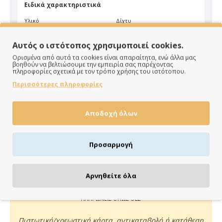
Ειδικά χαρακτηριστικά
Υλικό
Δίχτυ
Χρώμα
Λαχανί
Αυτός ο ιστότοπος χρησιμοποιεί cookies.
Ορισμένα από αυτά τα cookies είναι απαραίτητα, ενώ άλλα μας
βοηθούν να βελτιώσουμε την εμπειρία σας παρέχοντας
πληροφορίες σχετικά με τον τρόπο χρήσης του ιστότοπου.
Περισσότερες πληροφορίες
Αποδοχή όλων
ΠΑΡΑΔΙΔΟΥΜΕ ΓΡΗΓΟΡΑ
Άμεση αποστολή της παραγγελίας σου σε 1 - 2 εργάσιμες
Προσαρμογή
ημέρες
Αρνηθείτε όλα
ΠΛΗΡΩΝΕΙΣ ΟΠΩΣ ΘΕΣ
Πιστωτική/χρεωστική κάρτα, αντικαταβολή ή κατάθεση