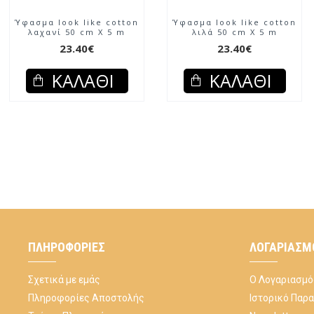
Ύφασμα look like cotton
Ύφασμα look like cotton
λαχανί 50 cm X 5 m
λιλά 50 cm X 5 m
23.40€
23.40€
ΚΑΛΆΘΙ
ΚΑΛΆΘΙ
ΠΛΗΡΟΦΟΡΊΕΣ
ΛΟΓΑΡΙΑΣΜ
Σχετικά με εμάς
Ο Λογαριασμό
Πληροφορίες Αποστολής
Ιστορικό Παρ