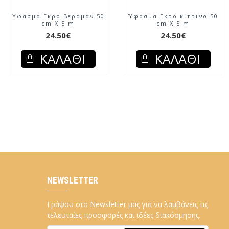
Ύφασμα Γκρο βεραμάν 50
Ύφασμα Γκρο κίτρινο 50
cm X 5 m
cm X 5 m
24.50€
24.50€
ΚΑΛΆΘΙ
ΚΑΛΆΘΙ
NEWSLETTER
Γράψου στο Newsletter μας για να λαμβάνεις τις
τελευταίες προσφορές και ιδέες διακόσμησης.