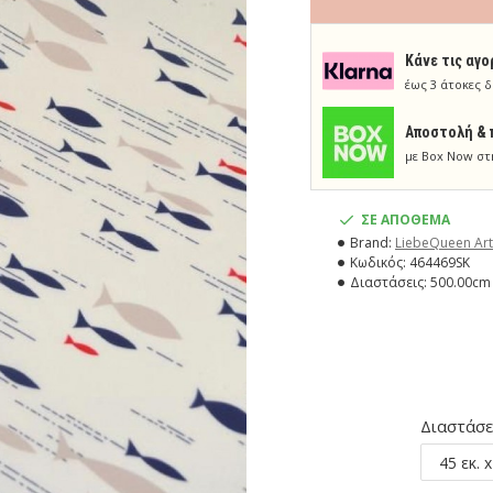
Κάνε τις αγο
έως 3 άτοκες δ
Aποστολή & 
με Box Now στ
ΣΕ ΑΠΟΘΕΜΑ
Brand:
LiebeQueen Art
Κωδικός:
464469SK
Διαστάσεις:
500.00cm 
Διαστάσε