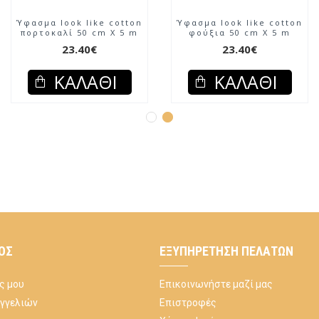
Ύφασμα look like cotton
Ύφασμα look like cotton
πορτοκαλί 50 cm X 5 m
φούξια 50 cm X 5 m
23.40€
23.40€
ΚΑΛΆΘΙ
ΚΑΛΆΘΙ
ΌΣ
ΕΞΥΠΗΡΈΤΗΣΗ ΠΕΛΑΤΏΝ
ς μου
Επικοινωνήστε μαζί μας
αγγελιών
Επιστροφές