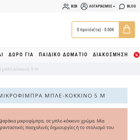
B2B
ΛΟΓΑΡΙΑΣΜΌΣ
BLOG
0 προϊόν(τα) - 0.00€
ΔΙ
ΔΩΡΟ ΓΙΑ
ΠΑΙΔΙΚΟ ΔΩΜΑΤΙΟ
ΔΙΑΚΟΣΜΗΣΗ
 μπλε-κόκκινο 5 m
ΜΙΚΡΟΦΊΜΠΡΑ ΜΠΛΕ-ΚΌΚΚΙΝΟ 5 M
αράκια μικροφίμπρα, σε μπλε-κόκκινο χρώμα. Μία
 φανταστικές πασχαλινές δημιουργίες ή το στολισμό του