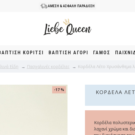
ΑΜΕΣΗ & ΑΣΦΑΛΗ ΠΑΡΑΔΟΣΗ
ΒΆΠΤΙΣΗ KOΡΊΤΣΙ
ΒΆΠΤΙΣΗ ΑΓΌΡΙ
ΓΑΜΟΣ
ΠΑΙΧΝΙ
λινά Είδη
Πασχαλινές κορδέλες
Κορδέλα Λέτο Χρυσάνθεμα λαχ
-17 %
ΚΟΡΔΈΛΑ ΛΈΤ
Κορδέλα πολυστερικ
λαχανί χρώμα και δια