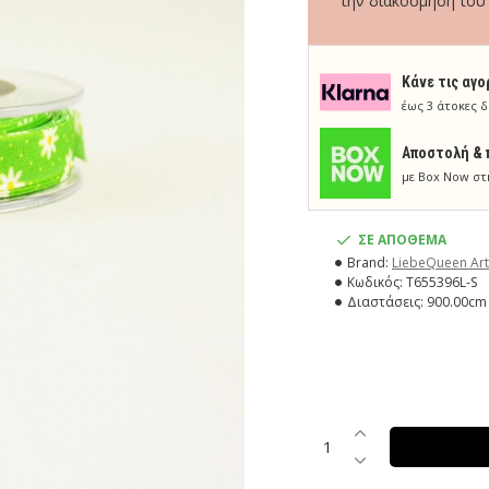
την διακόσμηση του 
Κάνε τις αγο
έως 3 άτοκες δ
Aποστολή & 
με Box Now στ
ΣΕ ΑΠΟΘΕΜΑ
Brand:
LiebeQueen Art
Κωδικός:
T655396L-S
Διαστάσεις:
900.00cm 