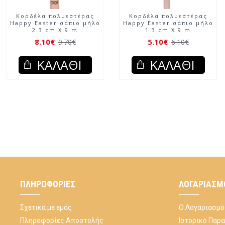
Κορδέλα πολυεστέρας
Κορδέλα πολυεστέρας
Happy Easter σάπιο μήλο
Happy Easter σάπιο μήλο
2.3 cm X 9 m
1.3 cm X 9 m
8.10€
5.10€
9.70€
6.10€
ΚΑΛΆΘΙ
ΚΑΛΆΘΙ
ΠΛΗΡΟΦΟΡΊΕΣ
ΛΟΓΑΡΙΑΣΜ
Σχετικά με εμάς
Ο Λογαριασμό
Πληροφορίες Αποστολής
Ιστορικό Παρ