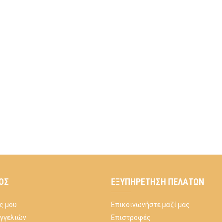
ΌΣ
ΕΞΥΠΗΡΈΤΗΣΗ ΠΕΛΑΤΏΝ
ς μου
Επικοινωνήστε μαζί μας
αγγελιών
Επιστροφές