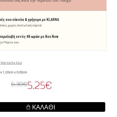
σπιτιού σας κατά την περίοδο του Πάσχα.
ρές σου εύκολα & γρήγορα με KLARNA
όσεις χωρίς πιστωτική κάρτα!
παραλαβή εντός 48 ωρών με Box Now
ην Πόρτα σου
 Margarita Kazi
x 1.20cm x 0.00cm
5.25€
6.30€
ΚΑΛΆΘΙ