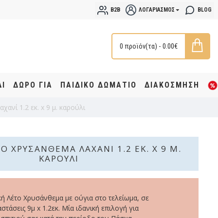
B2B
ΛΟΓΑΡΙΑΣΜΌΣ
BLOG
0 προϊόν(τα) - 0.00€
ΔΙ
ΔΩΡΟ ΓΙΑ
ΠΑΙΔΙΚΟ ΔΩΜΑΤΙΟ
ΔΙΑΚΟΣΜΗΣΗ
ανί 1.2 εκ. x 9 μ. καρούλι
Ο ΧΡΥΣΆΝΘΕΜΑ ΛΑΧΑΝΊ 1.2 ΕΚ. X 9 Μ.
ΚΑΡΟΎΛΙ
ή Λέτο Χρυσάνθεμα με ούγια στο τελείωμα, σε
στάσεις 9μ x 1.2εκ. Μία ιδανική επιλογή για