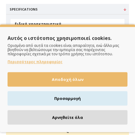
SPECIFICATIONS
Ειδικά χαρακτηριστικά
Υλικό
Ψάθα
Αυτός ο ιστότοπος χρησιμοποιεί cookies.
Χρώμα
Λευκό
Ορισμένα από αυτά τα cookies είναι απαραίτητα, ενώ άλλα μας
βοηθούν να βελτιώσουμε την εμπειρία σας παρέχοντας
πληροφορίες σχετικά με τον τρόπο χρήσης του ιστότοπου.
Περισσότερες πληροφορίες
Αποδοχή όλων
ΠΑΡΑΔΙΔΟΥΜΕ ΓΡΗΓΟΡΑ
Προσαρμογή
Άμεση αποστολή της παραγγελίας σου σε 1 - 2 εργάσιμες
ημέρες
Αρνηθείτε όλα