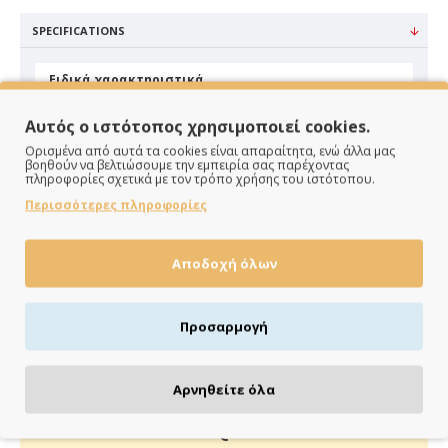
SPECIFICATIONS
Ειδικά χαρακτηριστικά
Υλικό
Ψάθα
Αυτός ο ιστότοπος χρησιμοποιεί cookies.
Χρώμα
Λευκό
Ορισμένα από αυτά τα cookies είναι απαραίτητα, ενώ άλλα μας
βοηθούν να βελτιώσουμε την εμπειρία σας παρέχοντας
πληροφορίες σχετικά με τον τρόπο χρήσης του ιστότοπου.
Περισσότερες πληροφορίες
Αποδοχή όλων
ΠΑΡΑΔΙΔΟΥΜΕ ΓΡΗΓΟΡΑ
Προσαρμογή
Άμεση αποστολή της παραγγελίας σου σε 1 - 2 εργάσιμες
ημέρες
Αρνηθείτε όλα