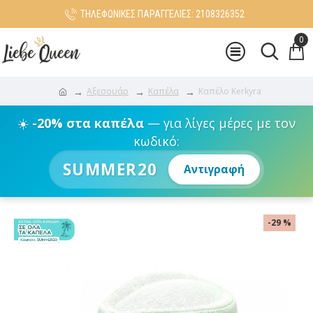
ΤΗΛΕΦΩΝΙΚΕΣ ΠΑΡΑΓΓΕΛΙΕΣ: 2108326352
0
Αξεσουάρ
Καπέλα
Καπέλο Kerkyra
☀️
-20% στα καπέλα
— για λίγες μέρες με τον
κωδικό:
SUMMER20
Αντιγραφή
-29 %