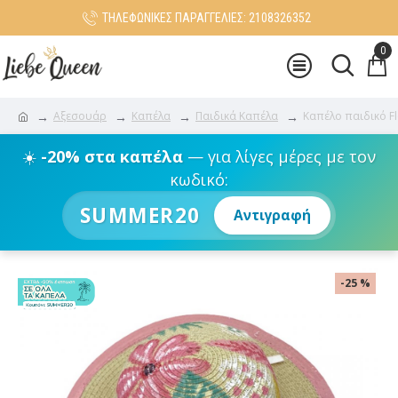
ΤΗΛΕΦΩΝΙΚΕΣ ΠΑΡΑΓΓΕΛΙΕΣ: 2108326352
0
Αξεσουάρ
Καπέλα
Παιδικά Καπέλα
Καπέλο παιδικό F
☀️
-20% στα καπέλα
— για λίγες μέρες με τον
κωδικό:
SUMMER20
Αντιγραφή
-25 %