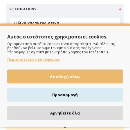
SPECIFICATIONS
Ειδικά χαρακτηριστικά
Υλικό
Ψάθα
Αυτός ο ιστότοπος χρησιμοποιεί cookies.
Χρώμα
Μπέζ
Ορισμένα από αυτά τα cookies είναι απαραίτητα, ενώ άλλα μας
βοηθούν να βελτιώσουμε την εμπειρία σας παρέχοντας
πληροφορίες σχετικά με τον τρόπο χρήσης του ιστότοπου.
Περισσότερες πληροφορίες
Αποδοχή όλων
ΠΑΡΑΔΙΔΟΥΜΕ ΓΡΗΓΟΡΑ
Προσαρμογή
Άμεση αποστολή της παραγγελίας σου σε 1 - 2 εργάσιμες
ημέρες
Αρνηθείτε όλα