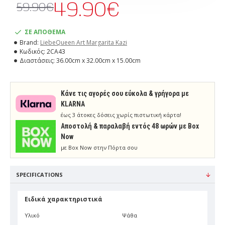
49.90€
59.90€
ΣΕ ΑΠΟΘΕΜΑ
Brand:
LiebeQueen Art Margarita Kazi
Κωδικός:
2CA43
Διαστάσεις:
36.00cm x 32.00cm x 15.00cm
Κάνε τις αγορές σου εύκολα & γρήγορα με
KLARNA
έως 3 άτοκες δόσεις χωρίς πιστωτική κάρτα!
Aποστολή & παραλαβή εντός 48 ωρών με Box
Now
με Box Now στην Πόρτα σου
SPECIFICATIONS
Ειδικά χαρακτηριστικά
Υλικό
Ψάθα