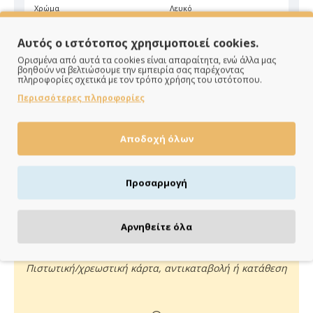
Χρώμα
Λευκό
Αυτός ο ιστότοπος χρησιμοποιεί cookies.
Ορισμένα από αυτά τα cookies είναι απαραίτητα, ενώ άλλα μας
βοηθούν να βελτιώσουμε την εμπειρία σας παρέχοντας
πληροφορίες σχετικά με τον τρόπο χρήσης του ιστότοπου.
Περισσότερες πληροφορίες
ΠΑΡΑΔΙΔΟΥΜΕ ΓΡΗΓΟΡΑ
Αποδοχή όλων
Άμεση αποστολή της παραγγελίας σου σε 1 - 2 εργάσιμες
ημέρες
Προσαρμογή
Αρνηθείτε όλα
ΠΛΗΡΩΝΕΙΣ ΟΠΩΣ ΘΕΣ
Πιστωτική/χρεωστική κάρτα, αντικαταβολή ή κατάθεση