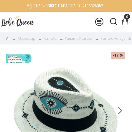
ΤΗΛΕΦΩΝΙΚΕΣ ΠΑΡΑΓΓΕΛΙΕΣ: 2108326352
0
Αξεσουάρ
Καπέλα
Panama Καπέλα
Καπέλο Folegandr
-17 %