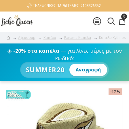
ΤΗΛΕΦΩΝΙΚΕΣ ΠΑΡΑΓΓΕΛΙΕΣ: 2108326352
0
Αξεσουάρ
Καπέλα
Panama Καπέλα
Καπέλο Kythnos
☀️
-20% στα καπέλα
— για λίγες μέρες με τον
κωδικό:
SUMMER20
Αντιγραφή
-17 %