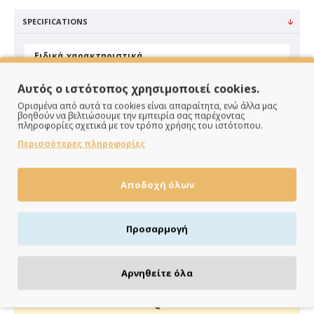
SPECIFICATIONS
Ειδικά χαρακτηριστικά
Υλικό
Ψάθα
Αυτός ο ιστότοπος χρησιμοποιεί cookies.
Χρώμα
Μπέζ
Ορισμένα από αυτά τα cookies είναι απαραίτητα, ενώ άλλα μας
βοηθούν να βελτιώσουμε την εμπειρία σας παρέχοντας
πληροφορίες σχετικά με τον τρόπο χρήσης του ιστότοπου.
Περισσότερες πληροφορίες
Αποδοχή όλων
ΠΑΡΑΔΙΔΟΥΜΕ ΓΡΗΓΟΡΑ
Προσαρμογή
Άμεση αποστολή της παραγγελίας σου σε 1 - 2 εργάσιμες
ημέρες
Αρνηθείτε όλα