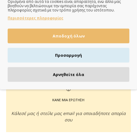
Ορισμένα από αυτά τα cookies είναι απαραίτητα, ενώ άλλα μας
ΠΑΡΑΔΙΔΟΥΜΕ ΓΡΗΓΟΡΑ
βοηθούν να βελτιώσουμε την εμπειρία σας παρέχοντας
πληροφορίες σχετικά με τον τρόπο χρήσης του ιστότοπου.
Άμεση αποστολή της παραγγελίας σου σε 1 - 2 εργάσιμες
Περισσότερες πληροφορίες
ημέρες
Αποδοχή όλων
ΠΛΗΡΩΝΕΙΣ ΟΠΩΣ ΘΕΣ
Προσαρμογή
Πιστωτική/χρεωστική κάρτα, αντικαταβολή ή κατάθεση
Αρνηθείτε όλα
ΚΑΝΕ ΜΙΑ ΕΡΩΤΗΣΗ
Κάλεσέ μας ή στείλε μας email για οποιαδήποτε απορία
σου