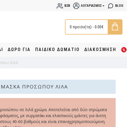
B2B
ΛΟΓΑΡΙΑΣΜΌΣ
BLOG
0 προϊόν(τα) - 0.00€
ΔΙ
ΔΩΡΟ ΓΙΑ
ΠΑΙΔΙΚΟ ΔΩΜΑΤΙΟ
ΔΙΑΚΟΣΜΗΣΗ
που λιλά
ΜΆΣΚΑ ΠΡΟΣΏΠΟΥ ΛΙΛΆ
προσώπου σε λιλά χρώμα. Αποτελείται από δύο στρώματα
σματος, με συρματάκι και ελαστικούς ιμάντες για άνετη
στους 40-60 βαθμούς και είναι επαναχρησιμοποιούμενη.