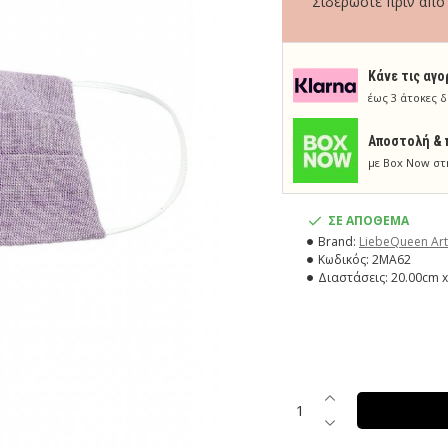
Σιδερώστε πριν από
Κάνε τις αγο
έως 3 άτοκες δ
Aποστολή & 
με Box Now στ
ΣΕ ΑΠΟΘΕΜΑ
Brand:
LiebeQueen Art
Κωδικός:
2MA62
Διαστάσεις:
20.00cm x