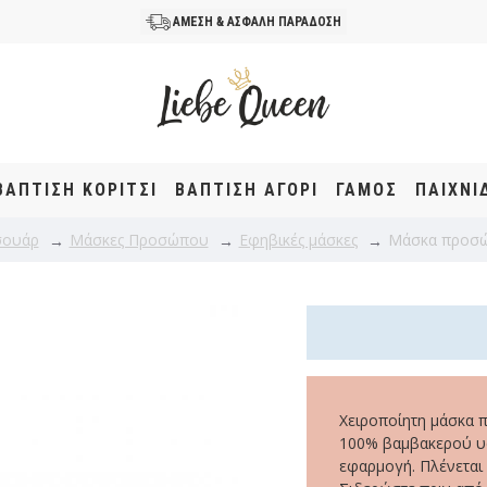
ΑΜΕΣΗ & ΑΣΦΑΛΗ ΠΑΡΑΔΟΣΗ
ΒΆΠΤΙΣΗ KOΡΊΤΣΙ
ΒΆΠΤΙΣΗ ΑΓΌΡΙ
ΓΑΜΟΣ
ΠΑΙΧΝΙ
σουάρ
Μάσκες Προσώπου
Εφηβικές μάσκες
Μάσκα προσώ
Χειροποίητη μάσκα 
100% βαμβακερού υφά
εφαρμογή. Πλένεται 