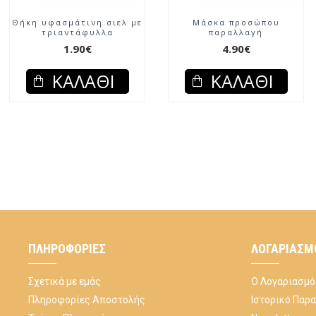
Θήκη υφασμάτινη σιελ με
Μάσκα προσώπου
τριαντάφυλλα
παραλλαγή
1.90€
4.90€
ΚΑΛΆΘΙ
ΚΑΛΆΘΙ
ΠΛΗΡΟΦΟΡΊΕΣ
ΛΟΓΑΡΙΑΣΜ
Σχετικά με εμάς
Ο Λογαριασμό
Πληροφορίες Αποστολής
Ιστορικό Παρ