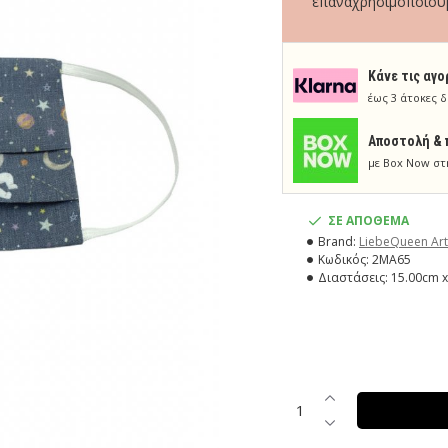
επαναχρησιμοποιούμ
Κάνε τις αγο
έως 3 άτοκες δ
Aποστολή & 
με Box Now στ
ΣΕ ΑΠΟΘΕΜΑ
Brand:
LiebeQueen Art
Κωδικός:
2MA65
Διαστάσεις:
15.00cm x