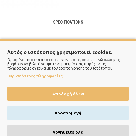
SPECIFICATIONS
Μάσκα
Αυτός ο ιστότοπος χρησιμοποιεί cookies.
Ορισμένα από αυτά τα cookies είναι απαραίτητα, ενώ άλλα μας
Μπλέ
βοηθούν να βελτιώσουμε την εμπειρία σας παρέχοντας
πληροφορίες σχετικά με τον τρόπο χρήσης του ιστότοπου.
Περισσότερες πληροφορίες
Αποδοχή όλων
ΠΛΗΡΩΝΕΙΣ ΟΠΩΣ ΘΕΣ
Προσαρμογή
Πιστωτική/χρεωστική κάρτα, αντικαταβολή ή κατάθεση
Αρνηθείτε όλα