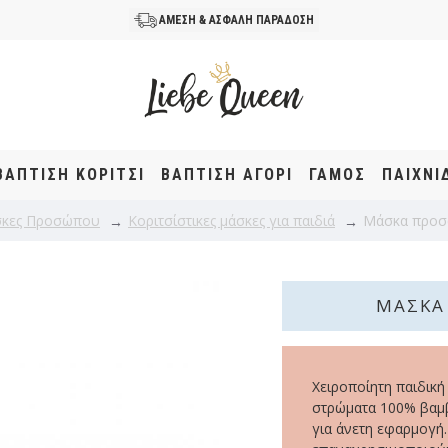
ΑΜΕΣΗ & ΑΣΦΑΛΗ ΠΑΡΑΔΟΣΗ
ΒΆΠΤΙΣΗ KOΡΊΤΣΙ
ΒΆΠΤΙΣΗ ΑΓΌΡΙ
ΓΑΜΟΣ
ΠΑΙΧΝΙ
κες Προσώπου
Κοριτσίστικες μάσκες για παιδιά
Μάσκα προσώ
ΜΆΣΚΑ
Χειροποίητη παιδική
στρώματα 100% βαμβ
για άνετη εφαρμογή.