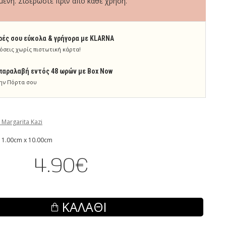
ενη. Σιδερώστε πριν από κάθε χρήση.
ρές σου εύκολα & γρήγορα με KLARNA
όσεις χωρίς πιστωτική κάρτα!
παραλαβή εντός 48 ωρών με Box Now
ην Πόρτα σου
 Margarita Kazi
 1.00cm x 10.00cm
4.90€
ΚΑΛΆΘΙ