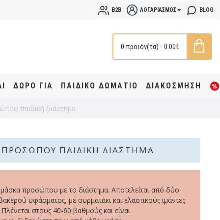
B2B
ΛΟΓΑΡΙΑΣΜΌΣ
BLOG
0 προϊόν(τα) - 0.00€
ΔΙ
ΔΩΡΟ ΓΙΑ
ΠΑΙΔΙΚΟ ΔΩΜΑΤΙΟ
ΔΙΑΚΟΣΜΗΣΗ
που παιδική διάστημα
 ΠΡΟΣΏΠΟΥ ΠΑΙΔΙΚΉ ΔΙΆΣΤΗΜΑ
 μάσκα προσώπου με το διάστημα. Αποτελείται από δύο
ακερού υφάσματος, με συρματάκι και ελαστικούς ιμάντες
 Πλένεται στους 40-60 βαθμούς και είναι