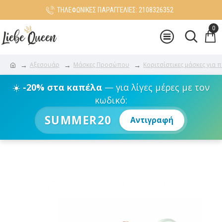
ΤΗΛΕΦΩΝΙΚΕΣ ΠΑΡΑΓΓΕΛΙΕΣ: 2108326352
0
Αξεσουάρ
Μάσκες Προσώπου
Κοριτσίστικες μάσκες για 
☀️
-20% στα καπέλα
— για λίγες μέρες με τον
κωδικό:
SUMMER20
Αντιγραφή