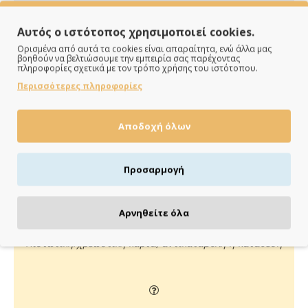
Αυτός ο ιστότοπος χρησιμοποιεί cookies.
Ορισμένα από αυτά τα cookies είναι απαραίτητα, ενώ άλλα μας
βοηθούν να βελτιώσουμε την εμπειρία σας παρέχοντας
πληροφορίες σχετικά με τον τρόπο χρήσης του ιστότοπου.
Περισσότερες πληροφορίες
ΠΑΡΑΔΙΔΟΥΜΕ ΓΡΗΓΟΡΑ
Αποδοχή όλων
Άμεση αποστολή της παραγγελίας σου σε 1 - 2 εργάσιμες
ημέρες
Προσαρμογή
Αρνηθείτε όλα
ΠΛΗΡΩΝΕΙΣ ΟΠΩΣ ΘΕΣ
Πιστωτική/χρεωστική κάρτα, αντικαταβολή ή κατάθεση