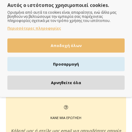
Αυτός ο ιστότοπος χρησιμοποιεί cookies.
Ορισμένα από αυτά τα cookies είναι απαραίτητα, ενώ άλλα μας
βοηθούν να βελτιώσουμε την εμπειρία σας παρέχοντας
πληροφορίες σχετικά με τον τρόπο χρήσης του ιστότοπου.
ΠΑΡΑΔΙΔΟΥΜΕ ΓΡΗΓΟΡΑ
Περισσότερες πληροφορίες
Άμεση αποστολή της παραγγελίας σου σε 1 - 2 εργάσιμες
ημέρες
Αποδοχή όλων
Προσαρμογή
ΠΛΗΡΩΝΕΙΣ ΟΠΩΣ ΘΕΣ
Αρνηθείτε όλα
Πιστωτική/χρεωστική κάρτα, αντικαταβολή ή κατάθεση
ΚΑΝΕ ΜΙΑ ΕΡΩΤΗΣΗ
Κάλεσέ μας ή στείλε μας email για οποιαδήποτε απορία