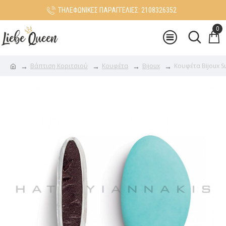
ΤΗΛΕΦΩΝΙΚΕΣ ΠΑΡΑΓΓΕΛΙΕΣ: 2108326352
0
Βάπτιση Κοριτσιού
Κουφέτα
Bijoux
Κουφέτα Bijoux S