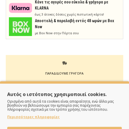
Κάνε τις αγορές σου εύκολα & γρήγορα με
KLARNA
έως 3 άτοκες δόσεις χωρίς πιστωτική κάρτα!
Aποστολή & παραλαβή εντός 48 ωρών με Box
Now
με Box Now στην Πόρτα σου
ΠΑΡΑΔΙΔΟΥΜΕ ΓΡΗΓΟΡΑ
Άμεση αποστολή της παραγγελίας σου σε 1 - 2 εργάσιμες
ημέρες
Αυτός ο ιστότοπος χρησιμοποιεί cookies.
Ορισμένα από αυτά τα cookies είναι απαραίτητα, ενώ άλλα μας
βοηθούν να βελτιώσουμε την εμπειρία σας παρέχοντας
πληροφορίες σχετικά με τον τρόπο χρήσης του ιστότοπου.
Περισσότερες πληροφορίες
ΠΛΗΡΩΝΕΙΣ ΟΠΩΣ ΘΕΣ