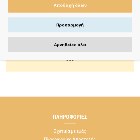
Αποδοχή όλων
Πιστωτική/χρεωστική κάρτα, αντικαταβολή ή κατάθεση
Προσαρμογή
ΚΑΝΕ ΜΙΑ ΕΡΩΤΗΣΗ
Αρνηθείτε όλα
Κάλεσέ μας ή στείλε μας email για οποιαδήποτε απορία
σου
ΠΛΗΡΟΦΟΡΊΕΣ
Σχετικά με εμάς
Πληροφορίες Αποστολής