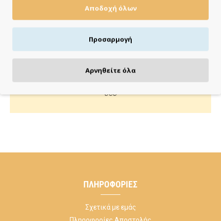
Αποδοχή όλων
Πιστωτική/χρεωστική κάρτα, αντικαταβολή ή κατάθεση
Προσαρμογή
ΚΑΝΕ ΜΙΑ ΕΡΩΤΗΣΗ
Αρνηθείτε όλα
Κάλεσέ μας ή στείλε μας email για οποιαδήποτε απορία
σου
ΠΛΗΡΟΦΟΡΊΕΣ
Σχετικά με εμάς
Πληροφορίες Αποστολής