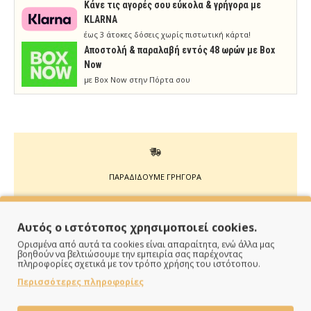
Κάνε τις αγορές σου εύκολα & γρήγορα με
KLARNA
έως 3 άτοκες δόσεις χωρίς πιστωτική κάρτα!
Aποστολή & παραλαβή εντός 48 ωρών με Box
Now
με Box Now στην Πόρτα σου
ΠΑΡΑΔΙΔΟΥΜΕ ΓΡΗΓΟΡΑ
Άμεση αποστολή της παραγγελίας σου σε 1 - 2 εργάσιμες
ημέρες
Αυτός ο ιστότοπος χρησιμοποιεί cookies.
Ορισμένα από αυτά τα cookies είναι απαραίτητα, ενώ άλλα μας
βοηθούν να βελτιώσουμε την εμπειρία σας παρέχοντας
πληροφορίες σχετικά με τον τρόπο χρήσης του ιστότοπου.
Περισσότερες πληροφορίες
ΠΛΗΡΩΝΕΙΣ ΟΠΩΣ ΘΕΣ