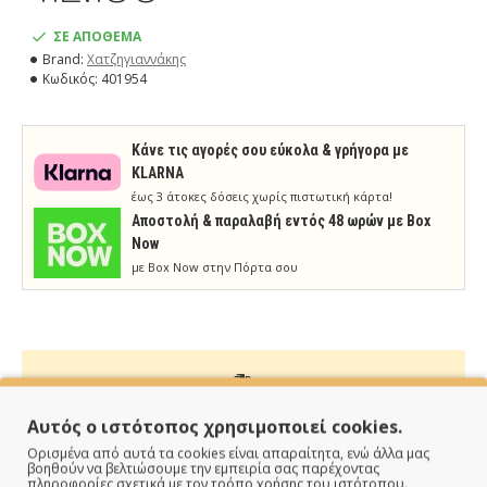
ΣΕ ΑΠΟΘΕΜΑ
Brand:
Χατζηγιαννάκης
Κωδικός:
401954
Κάνε τις αγορές σου εύκολα & γρήγορα με
KLARNA
έως 3 άτοκες δόσεις χωρίς πιστωτική κάρτα!
Aποστολή & παραλαβή εντός 48 ωρών με Box
Now
με Box Now στην Πόρτα σου
ΠΑΡΑΔΙΔΟΥΜΕ ΓΡΗΓΟΡΑ
Αυτός ο ιστότοπος χρησιμοποιεί cookies.
Ορισμένα από αυτά τα cookies είναι απαραίτητα, ενώ άλλα μας
Άμεση αποστολή της παραγγελίας σου σε 1 - 2 εργάσιμες
βοηθούν να βελτιώσουμε την εμπειρία σας παρέχοντας
πληροφορίες σχετικά με τον τρόπο χρήσης του ιστότοπου.