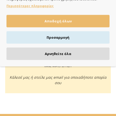
ημέρες
Περισσότερες πληροφορίες
Αποδοχή όλων
ΠΛΗΡΩΝΕΙΣ ΟΠΩΣ ΘΕΣ
Προσαρμογή
Πιστωτική/χρεωστική κάρτα, αντικαταβολή ή κατάθεση
Αρνηθείτε όλα
ΚΑΝΕ ΜΙΑ ΕΡΩΤΗΣΗ
Κάλεσέ μας ή στείλε μας email για οποιαδήποτε απορία
σου