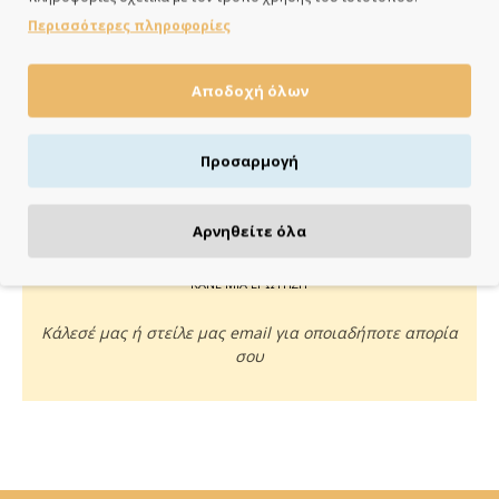
ημέρες
Περισσότερες πληροφορίες
Αποδοχή όλων
ΠΛΗΡΩΝΕΙΣ ΟΠΩΣ ΘΕΣ
Προσαρμογή
Πιστωτική/χρεωστική κάρτα, αντικαταβολή ή κατάθεση
Αρνηθείτε όλα
ΚΑΝΕ ΜΙΑ ΕΡΩΤΗΣΗ
Κάλεσέ μας ή στείλε μας email για οποιαδήποτε απορία
σου