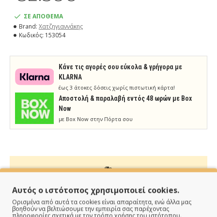
ΣΕ ΑΠΟΘΕΜΑ
Brand:
Χατζηγιαννάκης
Κωδικός:
153054
Κάνε τις αγορές σου εύκολα & γρήγορα με
KLARNA
έως 3 άτοκες δόσεις χωρίς πιστωτική κάρτα!
Aποστολή & παραλαβή εντός 48 ωρών με Box
Now
με Box Now στην Πόρτα σου
ΠΑΡΑΔΙΔΟΥΜΕ ΓΡΗΓΟΡΑ
Αυτός ο ιστότοπος χρησιμοποιεί cookies.
Ορισμένα από αυτά τα cookies είναι απαραίτητα, ενώ άλλα μας
Άμεση αποστολή της παραγγελίας σου σε 1 - 2 εργάσιμες
βοηθούν να βελτιώσουμε την εμπειρία σας παρέχοντας
πληροφορίες σχετικά με τον τρόπο χρήσης του ιστότοπου.