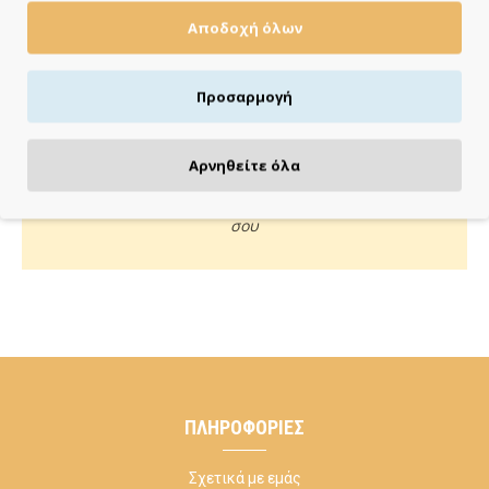
Αποδοχή όλων
Πιστωτική/χρεωστική κάρτα, αντικαταβολή ή κατάθεση
Προσαρμογή
ΚΑΝΕ ΜΙΑ ΕΡΩΤΗΣΗ
Αρνηθείτε όλα
Κάλεσέ μας ή στείλε μας email για οποιαδήποτε απορία
σου
ΠΛΗΡΟΦΟΡΊΕΣ
Σχετικά με εμάς