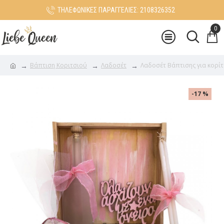
ΤΗΛΕΦΩΝΙΚΕΣ ΠΑΡΑΓΓΕΛΙΕΣ: 2108326352
0
Βάπτιση Κοριτσιού
Λαδοσέτ
Λαδοσέτ Βάπτισης για κορί
-17 %