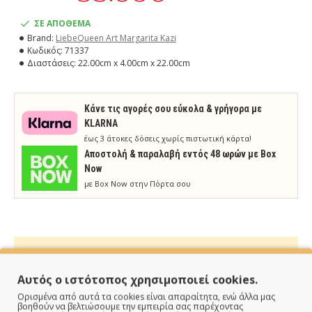
ΣΕ ΑΠΟΘΕΜΑ
Brand:
LiebeQueen Art Margarita Kazi
Κωδικός:
71337
Διαστάσεις:
22.00cm x 4.00cm x 22.00cm
Κάνε τις αγορές σου εύκολα & γρήγορα με
KLARNA
έως 3 άτοκες δόσεις χωρίς πιστωτική κάρτα!
Aποστολή & παραλαβή εντός 48 ωρών με Box
Now
με Box Now στην Πόρτα σου
Αυτός ο ιστότοπος χρησιμοποιεί cookies.
ΠΑΡΑΔΙΔΟΥΜΕ ΓΡΗΓΟΡΑ
Ορισμένα από αυτά τα cookies είναι απαραίτητα, ενώ άλλα μας
βοηθούν να βελτιώσουμε την εμπειρία σας παρέχοντας
Άμεση αποστολή της παραγγελίας σου σε 1 - 2 εργάσιμες