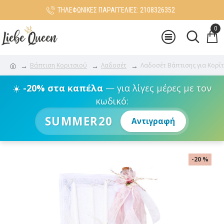
ΤΗΛΕΦΩΝΙΚΕΣ ΠΑΡΑΓΓΕΛΙΕΣ: 2108326352
0
Βάπτιση Κοριτσιού
Λαδοσέτ
Λαδοσέτ Βάπτισης για Κορί
☀️
-20% στα καπέλα
— για λίγες μέρες με τον
κωδικό:
SUMMER20
Αντιγραφή
-20 %