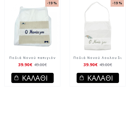
-19 %
-19 %
Ποδιά Νονού παπιγιόν
Ποδιά Νονού Λουλου΄δι
39.90€
39.90€
49.00€
49.00€
ΚΑΛΆΘΙ
ΚΑΛΆΘΙ