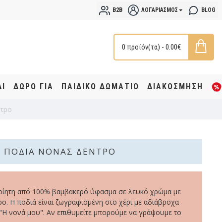
B2B
ΛΟΓΑΡΙΑΣΜΌΣ
BLOG
0 προϊόν(τα) - 0.00€
ΔΙ
ΔΩΡΟ ΓΙΑ
ΠΑΙΔΙΚΟ ΔΩΜΑΤΙΟ
ΔΙΑΚΟΣΜΗΣΗ
ντρο
ΠΟΔΙΆ ΝΟΝΆΣ ΔΈΝΤΡΟ
οίητη από 100% βαμβακερό ύφασμα σε λευκό χρώμα με
ο. Η ποδιά είναι ζωγραφισμένη στο χέρι με αδιάβροχα
 "Η νονά μου". Αν επιθυμείτε μπορούμε να γράψουμε το