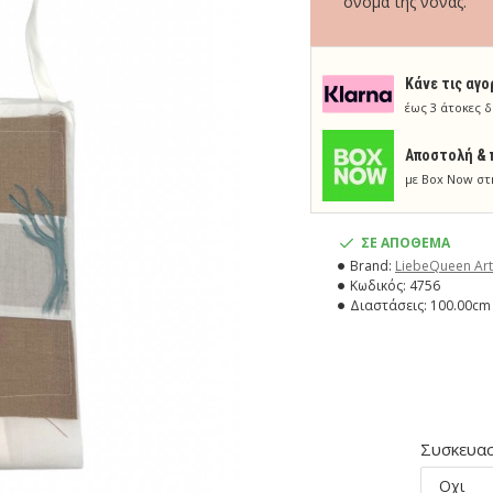
όνομα της νονάς.
Κάνε τις αγο
έως 3 άτοκες δ
Aποστολή & 
με Box Now στ
ΣΕ ΑΠΟΘΕΜΑ
Brand:
LiebeQueen Art
Κωδικός:
4756
Διαστάσεις:
100.00cm 
Συσκευασ