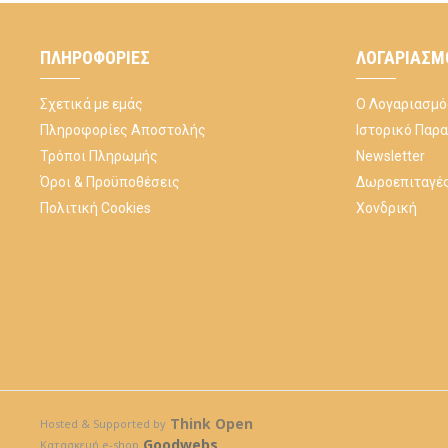
ΠΛΗΡΟΦΟΡΊΕΣ
ΛΟΓΑΡΙΑΣΜ
Σχετικά με εμάς
Ο Λογαριασμό
Πληροφορίες Αποστολής
Ιστορικό Παρ
Τρόποι Πληρωμής
Newsletter
Όροι & Προϋποθέσεις
Δωροεπιταγέ
Πολιτική Cookies
Χονδρική
Think Open
Hosted & Supported by
Goodwebs
Κατασκευή e-shop