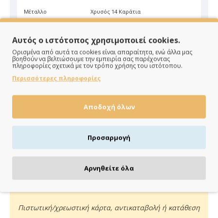
Μέταλλο
Χρυσός 14 Καράτια
Χρώμα
Λευκό
Αυτός ο ιστότοπος χρησιμοποιεί cookies.
Ορισμένα από αυτά τα cookies είναι απαραίτητα, ενώ άλλα μας
βοηθούν να βελτιώσουμε την εμπειρία σας παρέχοντας
πληροφορίες σχετικά με τον τρόπο χρήσης του ιστότοπου.
Περισσότερες πληροφορίες
ΠΑΡΑΔΙΔΟΥΜΕ ΓΡΗΓΟΡΑ
Αποδοχή όλων
Άμεση αποστολή της παραγγελίας σου σε 1 - 2 εργάσιμες
ημέρες
Προσαρμογή
Αρνηθείτε όλα
ΠΛΗΡΩΝΕΙΣ ΟΠΩΣ ΘΕΣ
Πιστωτική/χρεωστική κάρτα, αντικαταβολή ή κατάθεση