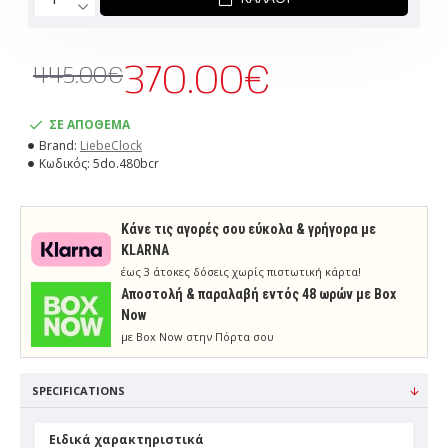
370.00€
445.00€
ΣΕ ΑΠΟΘΕΜΑ
Brand:
LiebeClock
Κωδικός:
5do.480bcr
Κάνε τις αγορές σου εύκολα & γρήγορα με
KLARNA
έως 3 άτοκες δόσεις χωρίς πιστωτική κάρτα!
Aποστολή & παραλαβή εντός 48 ωρών με Box
Now
με Box Now στην Πόρτα σου
SPECIFICATIONS
Ειδικά χαρακτηριστικά