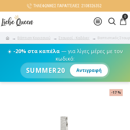
ΤΗΛΕΦΩΝΙΚΕΣ ΠΑΡΑΓΓΕΛΙΕΣ: 2108326352
0
Βάπτιση Κοριτσιού
Σταυροί - Καδένες
Βαπτιστικός Σταυρ
☀️
-20% στα καπέλα
— για λίγες μέρες με τον
κωδικό:
SUMMER20
Αντιγραφή
-17 %