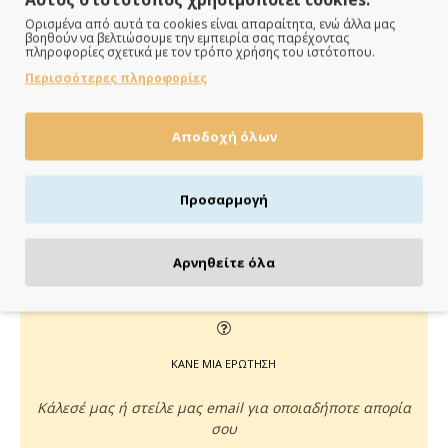
Ορισμένα από αυτά τα cookies είναι απαραίτητα, ενώ άλλα μας
βοηθούν να βελτιώσουμε την εμπειρία σας παρέχοντας
ΠΑΡΑΔΙΔΟΥΜΕ ΓΡΗΓΟΡΑ
πληροφορίες σχετικά με τον τρόπο χρήσης του ιστότοπου.
Περισσότερες πληροφορίες
Άμεση αποστολή της παραγγελίας σου σε 1 - 2 εργάσιμες
ημέρες
Αποδοχή όλων
Προσαρμογή
ΠΛΗΡΩΝΕΙΣ ΟΠΩΣ ΘΕΣ
Πιστωτική/χρεωστική κάρτα, αντικαταβολή ή κατάθεση
Αρνηθείτε όλα
ΚΑΝΕ ΜΙΑ ΕΡΩΤΗΣΗ
Κάλεσέ μας ή στείλε μας email για οποιαδήποτε απορία
σου