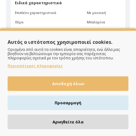
Ειδικά χαρακτηριστικά
Επιπλέον χαρακτηριστικά
Με μουσική
Θέμα
Μπαλαρίνα
Σχήμα
Ορθογώνιο
Αυτός ο ιστότοπος χρησιμοποιεί cookies.
Είδος
Μπιζουτιέρα
Ορισμένα από αυτά τα cookies είναι απαραίτητα, ενώ άλλα μας
Χρώμα
Σιέλ
βοηθούν να βελτιώσουμε την εμπειρία σας παρέχοντας
πληροφορίες σχετικά με τον τρόπο χρήσης του ιστότοπου.
Περισσότερες πληροφορίες
Αποδοχή όλων
ΠΑΡΑΔΙΔΟΥΜΕ ΓΡΗΓΟΡΑ
Προσαρμογή
Άμεση αποστολή της παραγγελίας σου σε 1 - 2 εργάσιμες
ημέρες
Αρνηθείτε όλα