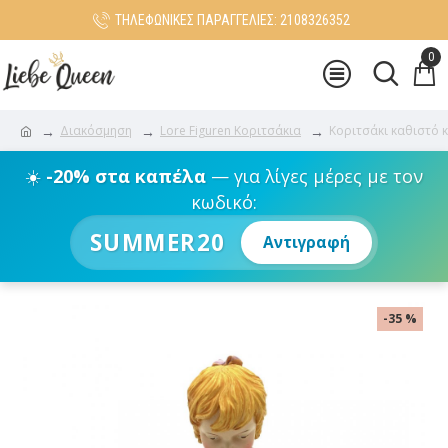
ΤΗΛΕΦΩΝΙΚΕΣ ΠΑΡΑΓΓΕΛΙΕΣ: 2108326352
0
Διακόσμηση
Lore Figuren Κοριτσάκια
Κοριτσάκι καθιστό κ
☀️
-20% στα καπέλα
— για λίγες μέρες με τον
κωδικό:
SUMMER20
Αντιγραφή
-35 %