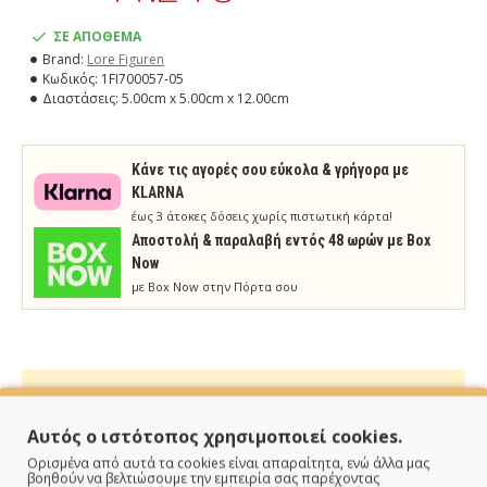
ΣΕ ΑΠΟΘΕΜΑ
Brand:
Lore Figuren
Κωδικός:
1FI700057-05
Διαστάσεις:
5.00cm x 5.00cm x 12.00cm
Κάνε τις αγορές σου εύκολα & γρήγορα με
KLARNA
έως 3 άτοκες δόσεις χωρίς πιστωτική κάρτα!
Aποστολή & παραλαβή εντός 48 ωρών με Box
Now
με Box Now στην Πόρτα σου
Αυτός ο ιστότοπος χρησιμοποιεί cookies.
ΠΑΡΑΔΙΔΟΥΜΕ ΓΡΗΓΟΡΑ
Ορισμένα από αυτά τα cookies είναι απαραίτητα, ενώ άλλα μας
βοηθούν να βελτιώσουμε την εμπειρία σας παρέχοντας
Άμεση αποστολή της παραγγελίας σου σε 1 - 2 εργάσιμες