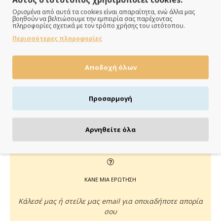
Ορισμένα από αυτά τα cookies είναι απαραίτητα, ενώ άλλα μας
βοηθούν να βελτιώσουμε την εμπειρία σας παρέχοντας
ΠΑΡΑΔΙΔΟΥΜΕ ΓΡΗΓΟΡΑ
πληροφορίες σχετικά με τον τρόπο χρήσης του ιστότοπου.
Περισσότερες πληροφορίες
Άμεση αποστολή της παραγγελίας σου σε 1 - 2 εργάσιμες
ημέρες
Αποδοχή όλων
Προσαρμογή
ΠΛΗΡΩΝΕΙΣ ΟΠΩΣ ΘΕΣ
Πιστωτική/χρεωστική κάρτα, αντικαταβολή ή κατάθεση
Αρνηθείτε όλα
ΚΑΝΕ ΜΙΑ ΕΡΩΤΗΣΗ
Κάλεσέ μας ή στείλε μας email για οποιαδήποτε απορία
σου