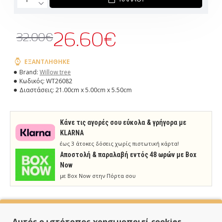
26.60€
32.00€
ΕΞΑΝΤΛΉΘΗΚΕ
Brand:
Willow tree
Κωδικός:
WT26082
Διαστάσεις:
21.00cm x 5.00cm x 5.50cm
Κάνε τις αγορές σου εύκολα & γρήγορα με
KLARNA
έως 3 άτοκες δόσεις χωρίς πιστωτική κάρτα!
Aποστολή & παραλαβή εντός 48 ωρών με Box
Now
με Box Now στην Πόρτα σου
Αυτός ο ιστότοπος χρησιμοποιεί cookies.