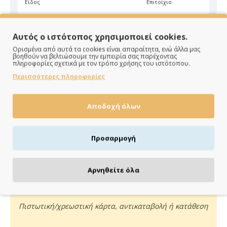
Είδος
Επιτοίχιο
Χρώμα
Πράσινο
Αυτός ο ιστότοπος χρησιμοποιεί cookies.
Ορισμένα από αυτά τα cookies είναι απαραίτητα, ενώ άλλα μας
βοηθούν να βελτιώσουμε την εμπειρία σας παρέχοντας
πληροφορίες σχετικά με τον τρόπο χρήσης του ιστότοπου.
Περισσότερες πληροφορίες
ΠΑΡΑΔΙΔΟΥΜΕ ΓΡΗΓΟΡΑ
Αποδοχή όλων
Άμεση αποστολή της παραγγελίας σου σε 1 - 2 εργάσιμες
ημέρες
Προσαρμογή
Αρνηθείτε όλα
ΠΛΗΡΩΝΕΙΣ ΟΠΩΣ ΘΕΣ
Πιστωτική/χρεωστική κάρτα, αντικαταβολή ή κατάθεση