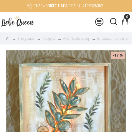
ΤΗΛΕΦΩΝΙΚΕΣ ΠΑΡΑΓΓΕΛΙΕΣ: 2108326352
0
Εποχιακά
Γούρια
Ανά Περίσταση
Επίσκεψη σε σπίτι
-17 %