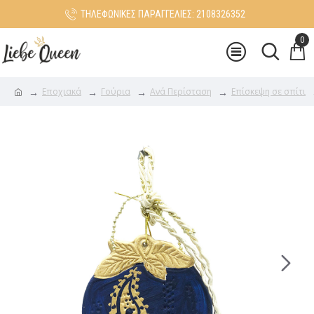
ΤΗΛΕΦΩΝΙΚΕΣ ΠΑΡΑΓΓΕΛΙΕΣ: 2108326352
0
Εποχιακά
Γούρια
Ανά Περίσταση
Επίσκεψη σε σπίτι