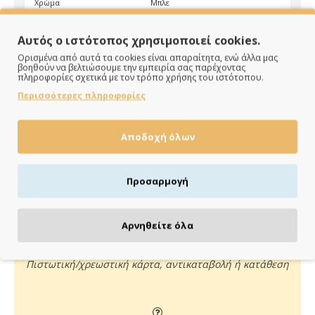
Χρώμα
Μπλε
Αυτός ο ιστότοπος χρησιμοποιεί cookies.
Ορισμένα από αυτά τα cookies είναι απαραίτητα, ενώ άλλα μας
βοηθούν να βελτιώσουμε την εμπειρία σας παρέχοντας
πληροφορίες σχετικά με τον τρόπο χρήσης του ιστότοπου.
Περισσότερες πληροφορίες
ΠΑΡΑΔΙΔΟΥΜΕ ΓΡΗΓΟΡΑ
Αποδοχή όλων
Άμεση αποστολή της παραγγελίας σου σε 1 - 2 εργάσιμες
ημέρες
Προσαρμογή
Αρνηθείτε όλα
ΠΛΗΡΩΝΕΙΣ ΟΠΩΣ ΘΕΣ
Πιστωτική/χρεωστική κάρτα, αντικαταβολή ή κατάθεση