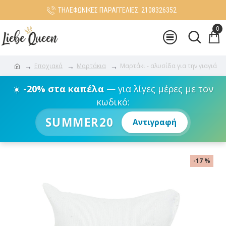
ΤΗΛΕΦΩΝΙΚΕΣ ΠΑΡΑΓΓΕΛΙΕΣ: 2108326352
0
Εποχιακά
Μαρτάκια
Μαρτάκι - αλυσίδα για την γιαγιά
☀️
-20% στα καπέλα
— για λίγες μέρες με τον
κωδικό:
SUMMER20
Αντιγραφή
-17 %