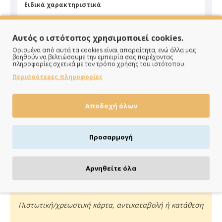
Ειδικά χαρακτηριστικά
Είδος
Μεταλλικό
Αυτός ο ιστότοπος χρησιμοποιεί cookies.
Ορισμένα από αυτά τα cookies είναι απαραίτητα, ενώ άλλα μας
βοηθούν να βελτιώσουμε την εμπειρία σας παρέχοντας
πληροφορίες σχετικά με τον τρόπο χρήσης του ιστότοπου.
Περισσότερες πληροφορίες
ΠΑΡΑΔΙΔΟΥΜΕ ΓΡΗΓΟΡΑ
Αποδοχή όλων
Άμεση αποστολή της παραγγελίας σου σε 1 - 2 εργάσιμες
ημέρες
Προσαρμογή
Αρνηθείτε όλα
ΠΛΗΡΩΝΕΙΣ ΟΠΩΣ ΘΕΣ
Πιστωτική/χρεωστική κάρτα, αντικαταβολή ή κατάθεση