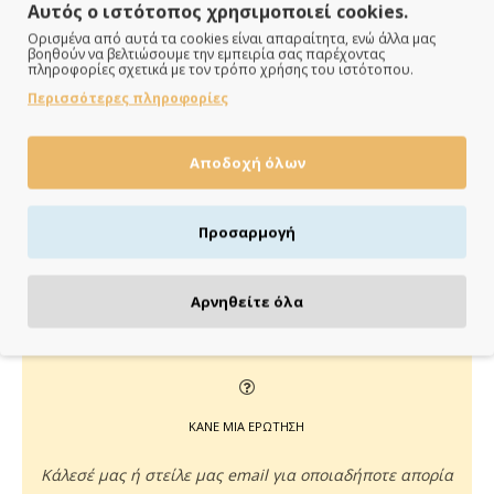
Αυτός ο ιστότοπος χρησιμοποιεί cookies.
Ορισμένα από αυτά τα cookies είναι απαραίτητα, ενώ άλλα μας
βοηθούν να βελτιώσουμε την εμπειρία σας παρέχοντας
πληροφορίες σχετικά με τον τρόπο χρήσης του ιστότοπου.
ΠΑΡΑΔΙΔΟΥΜΕ ΓΡΗΓΟΡΑ
Περισσότερες πληροφορίες
Άμεση αποστολή της παραγγελίας σου σε 1 - 2 εργάσιμες
ημέρες
Αποδοχή όλων
Προσαρμογή
ΠΛΗΡΩΝΕΙΣ ΟΠΩΣ ΘΕΣ
Αρνηθείτε όλα
Πιστωτική/χρεωστική κάρτα, αντικαταβολή ή κατάθεση
ΚΑΝΕ ΜΙΑ ΕΡΩΤΗΣΗ
Κάλεσέ μας ή στείλε μας email για οποιαδήποτε απορία