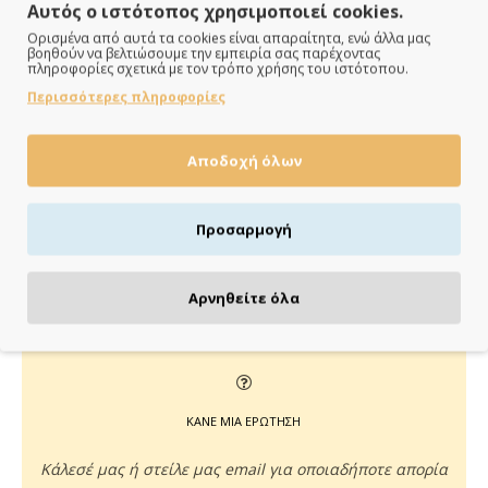
Αυτός ο ιστότοπος χρησιμοποιεί cookies.
Ορισμένα από αυτά τα cookies είναι απαραίτητα, ενώ άλλα μας
βοηθούν να βελτιώσουμε την εμπειρία σας παρέχοντας
πληροφορίες σχετικά με τον τρόπο χρήσης του ιστότοπου.
ΠΑΡΑΔΙΔΟΥΜΕ ΓΡΗΓΟΡΑ
Περισσότερες πληροφορίες
Άμεση αποστολή της παραγγελίας σου σε 1 - 2 εργάσιμες
ημέρες
Αποδοχή όλων
Προσαρμογή
ΠΛΗΡΩΝΕΙΣ ΟΠΩΣ ΘΕΣ
Αρνηθείτε όλα
Πιστωτική/χρεωστική κάρτα, αντικαταβολή ή κατάθεση
ΚΑΝΕ ΜΙΑ ΕΡΩΤΗΣΗ
Κάλεσέ μας ή στείλε μας email για οποιαδήποτε απορία