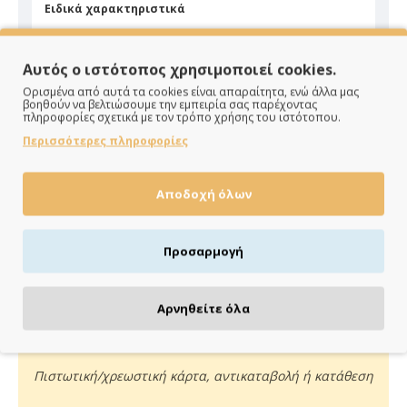
Ειδικά χαρακτηριστικά
Είδος
Μεταλλικό
Αυτός ο ιστότοπος χρησιμοποιεί cookies.
Ορισμένα από αυτά τα cookies είναι απαραίτητα, ενώ άλλα μας
βοηθούν να βελτιώσουμε την εμπειρία σας παρέχοντας
πληροφορίες σχετικά με τον τρόπο χρήσης του ιστότοπου.
Περισσότερες πληροφορίες
ΠΑΡΑΔΙΔΟΥΜΕ ΓΡΗΓΟΡΑ
Αποδοχή όλων
Άμεση αποστολή της παραγγελίας σου σε 1 - 2 εργάσιμες
ημέρες
Προσαρμογή
Αρνηθείτε όλα
ΠΛΗΡΩΝΕΙΣ ΟΠΩΣ ΘΕΣ
Πιστωτική/χρεωστική κάρτα, αντικαταβολή ή κατάθεση