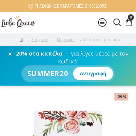
ΤΗΛΕΦΩΝΙΚΕΣ ΠΑΡΑΓΓΕΛΙΕΣ: 2108326352
0
Εποχιακά
Μαρτάκια
Μαρτάκι με μάτι σιέλ
☀️
-20% στα καπέλα
— για λίγες μέρες με τον
κωδικό:
SUMMER20
Αντιγραφή
-29 %