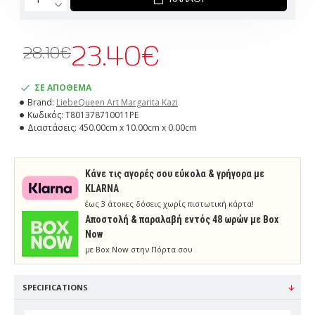
23.40€
28.10€
ΣΕ ΑΠΟΘΕΜΑ
Brand:
LiebeQueen Art Margarita Kazi
Κωδικός:
T801378710011PE
Διαστάσεις:
450.00cm x 10.00cm x 0.00cm
Κάνε τις αγορές σου εύκολα & γρήγορα με
KLARNA
έως 3 άτοκες δόσεις χωρίς πιστωτική κάρτα!
Aποστολή & παραλαβή εντός 48 ωρών με Box
Now
με Box Now στην Πόρτα σου
SPECIFICATIONS