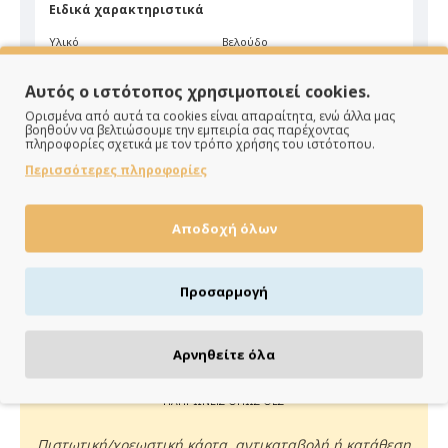
Ειδικά χαρακτηριστικά
Υλικό
Βελούδο
Χρώμα
Πράσινο
Αυτός ο ιστότοπος χρησιμοποιεί cookies.
Ορισμένα από αυτά τα cookies είναι απαραίτητα, ενώ άλλα μας
βοηθούν να βελτιώσουμε την εμπειρία σας παρέχοντας
πληροφορίες σχετικά με τον τρόπο χρήσης του ιστότοπου.
Περισσότερες πληροφορίες
Αποδοχή όλων
ΠΑΡΑΔΙΔΟΥΜΕ ΓΡΗΓΟΡΑ
Άμεση αποστολή της παραγγελίας σου σε 1 - 2 εργάσιμες
Προσαρμογή
ημέρες
Αρνηθείτε όλα
ΠΛΗΡΩΝΕΙΣ ΟΠΩΣ ΘΕΣ
Πιστωτική/χρεωστική κάρτα, αντικαταβολή ή κατάθεση