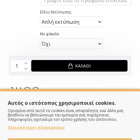
Είδος Εκτύπωσης
Με φάκελο
ΚΑΛΆΘΙ
1.40€
Αυτός ο ιστότοπος χρησιμοποιεί cookies.
ΣΕ ΑΠΟΘΕΜΑ
Ορισμένα από αυτά τα cookies είναι απαραίτητα, ενώ άλλα μας
Brand:
Twenty2Τwins
βοηθούν να βελτιώσουμε την εμπειρία σας παρέχοντας
Κωδικός:
T2T24140
πληροφορίες σχετικά με τον τρόπο χρήσης του ιστότοπου.
Διαστάσεις:
15.00cm x 22.00cm x 0.20cm
Περισσότερες πληροφορίες