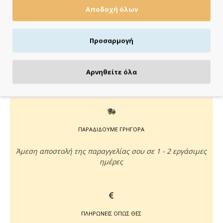
Κάνε τις αγορές σου εύκολα & γρήγορα με
Αποδοχή όλων
KLARNA
έως 3 άτοκες δόσεις χωρίς πιστωτική κάρτα!
Aποστολή & παραλαβή εντός 48 ωρών με Box
Προσαρμογή
Now
με Box Now στην Πόρτα σου
Αρνηθείτε όλα
ΠΑΡΑΔΙΔΟΥΜΕ ΓΡΗΓΟΡΑ
Άμεση αποστολή της παραγγελίας σου σε 1 - 2 εργάσιμες
ημέρες
ΠΛΗΡΩΝΕΙΣ ΟΠΩΣ ΘΕΣ