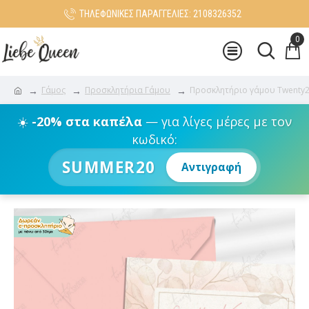
ΤΗΛΕΦΩΝΙΚΕΣ ΠΑΡΑΓΓΕΛΙΕΣ: 2108326352
0
Γάμος
Προσκλητήρια Γάμου
Προσκλητήριο γάμου Twenty2
☀️
-20% στα καπέλα
— για λίγες μέρες με τον
κωδικό:
SUMMER20
Αντιγραφή