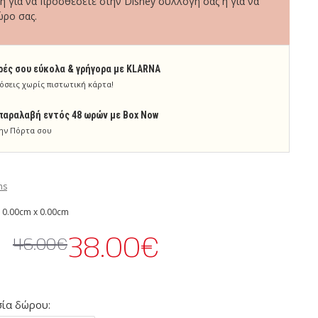
 για να προσθέσετε στην Disney συλλογή σας ή για να
ώρο σας.
ρές σου εύκολα & γρήγορα με KLARNA
όσεις χωρίς πιστωτική κάρτα!
παραλαβή εντός 48 ωρών με Box Now
ην Πόρτα σου
ns
 0.00cm x 0.00cm
38.00€
46.00€
ία δώρου: