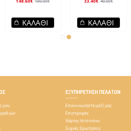
37.20€
44.00€
24.40€
29.00€
ΚΑΛΆΘΙ
ΚΑΛΆΘΙ
ΌΣ
ΕΞΥΠΗΡΈΤΗΣΗ ΠΕΛΑΤΏΝ
ς μου
Επικοινωνήστε μαζί μας
αγγελιών
Επιστροφές
Χάρτης Ιστότοπου
ς
Συχνές Ερωτήσεις