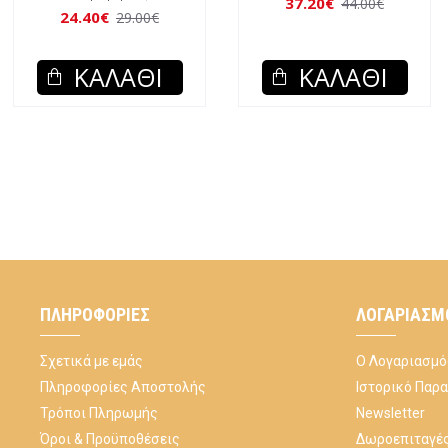
κομμάτια
27.20€
32.00€
22.60€
27.00€
ΚΑΛΆΘΙ
ΚΑΛΆΘΙ
ΠΛΗΡΟΦΟΡΊΕΣ
ΛΟΓΑΡΙΑΣΜ
Σχετικά με εμάς
Ο Λογαριασμό
Πληροφορίες Αποστολής
Ιστορικό Παρ
Τρόποι Πληρωμής
Newsletter
Όροι & Προϋποθέσεις
Δωροεπιταγέ