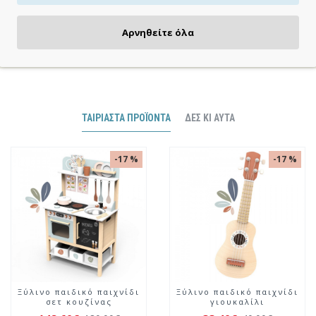
ΠΛΗΡΩΝΕΙΣ ΟΠΩΣ ΘΕΣ
Αρνηθείτε όλα
Πιστωτική/χρεωστική κάρτα, αντικαταβολή ή κατάθεση
ΤΑΙΡΙΑΣΤΆ ΠΡΟΪΌΝΤΑ
ΔΕΣ ΚΙ ΑΥΤΆ
-16 %
-15 %
Ξύλινο επιτραπέζιο
Ξύλινο παιδικό παιχνίδι
παιδικό παιχνίδι παζλ
κιθάρα
Αλφάβητος