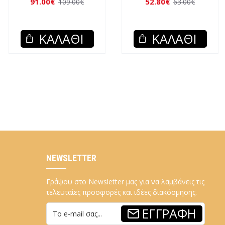
148.60€
33.40€
180.00€
40.00€
ΚΑΛΆΘΙ
ΚΑΛΆΘΙ
NEWSLETTER
Γράψου στο Newsletter μας για να λαμβάνεις τις
τελευταίες προσφορές και ιδέες διακόσμησης.
ΕΓΓΡΑΦΉ