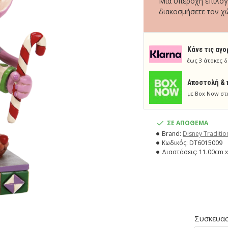
Μία υπέροχη επιλογή
διακοσμήσετε τον χ
Κάνε τις αγο
έως 3 άτοκες δ
Aποστολή & 
με Box Now στ
ΣΕ ΑΠΟΘΕΜΑ
Brand:
Disney Traditio
Κωδικός:
DT6015009
Διαστάσεις:
11.00cm x
Συσκευασ