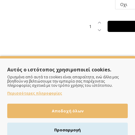
SPECIFICATIONS
Αυτός ο ιστότοπος χρησιμοποιεί cookies.
Ορισμένα από αυτά τα cookies είναι απαραίτητα, ενώ άλλα μας
βοηθούν να βελτιώσουμε την εμπειρία σας παρέχοντας
πληροφορίες σχετικά με τον τρόπο χρήσης του ιστότοπου.
Ριγνίτης
Περισσότερες πληροφορίες
Αποδοχή όλων
Προσαρμογή